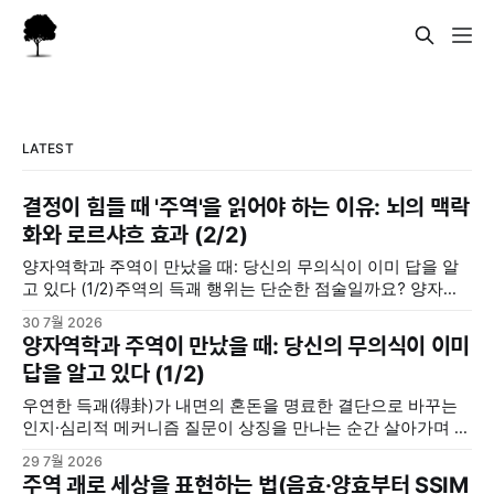
LATEST
결정이 힘들 때 '주역'을 읽어야 하는 이유: 뇌의 맥락
화와 로르샤흐 효과 (2/2)
양자역학과 주역이 만났을 때: 당신의 무의식이 이미 답을 알
고 있다 (1/2)주역의 득괘 행위는 단순한 점술일까요? 양자역
학의 중첩 및 관측 효과, 그리고 칼 융의 동시성 개념을 통해 내
30 7월 2026
면의 모호한 고민을 명료한 결단으로 바꾸는 무의식의 인지·심
양자역학과 주역이 만났을 때: 당신의 무의식이 이미
리적 메커니즘을 분석합니다.지혜나무숲지혜나무숲 (위 포스
답을 알고 있다 (1/2)
팅에서 이어집니다) 우리 뇌는 주역괘를 어떻게 인지할까(맥
락화와 무의식의
우연한 득괘(得卦)가 내면의 혼돈을 명료한 결단으로 바꾸는
인지·심리적 메커니즘 질문이 상징을 만나는 순간 살아가며 중
요한 선택의 갈림길에 서거나 해결하기 힘든 고민에 직면했을
29 7월 2026
때, 사람들은 저마다의 방식으로 답을 찾는다. 누군가는 주변
주역 괘로 세상을 표현하는 법(음효·양효부터 SSIM