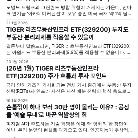
22. '
도널드 트럼프의 그린란드 병합 위협이 거세지는 가운데, 덴마
크 연기금 '아카데미커펜션'이 보유 중인 미국 국채 약 1억 달
러어치를 이달 말까지 전량 매각하기로 했습니다. 연기금 측은
21 1월 2026
미 정부의 재정 취약성과 장기적 지속 불가능성을 주요 원인으
TIGER 리츠부동산인프라 ETF(329200) 투자도
로 꼽았으며, 이번 결정이 정치적 갈등과 직접 연관은 없다고
부동산 분리과세를 적용할 수 있을까
선을 그으면서도 현재의 상황이 영향을 주었음을
결론부터 말씀드리면, TIGER 리츠부동산인프라 ETF(329200)
는 아쉽게도 부동산 분리과세(9.9%)를 적용할 수 없습니다. 하
지만 대안은 있습니다. 끝까지 읽어보세요. 1. 소득세 개편 정
20 1월 2026
국에서 소외된 리츠, 잘 찾아보면 9.9% 특례도 적용가능하다
(26년 1월) TIGER 리츠부동산인프라
2025년 세제개편안의 핵심 화두인 '밸류업(Value-up) 기업 배
ETF(329200) 주가 흐름과 투자 포인트
당소득 분리과세'가 자본시장을 뜨겁게 달구고 있습니다.
금리 인하 기조가 가시화되는 전체 거시 환경에서 부동산 투자
신탁(REITs)과 인프라 자산은 자산 배분 전략의 핵심 축으로
부상하고 있습니다. 리츠는 실물 자산의 임대 수익을 바탕으로
19 1월 2026
배당을 지급하기 때문에 일반 배당주 대비 수익의 예측 가능성
손톱깎이 하나 보러 30만 명이 몰리는 이유? : 공장
이 탁월하며, 인플레이션 헤지 기능을 동시에 수행합니다. 특
을 '예술 무대'로 바꾼 역발상의 힘
히 국내 최초이자 최대 규모인 'TIGER 리츠부동산인프라 ETF&
피지컬 AI가 주도하는 기술 혁명은 이제 SF 영화의 한 장면이
아닌, 우리 눈앞의 현실로 다가오고 있다. 인공지능이 추상적
연산을 넘어 '몸'을 갖게 된 '피지컬 AI'는 산업 현장에서 인간