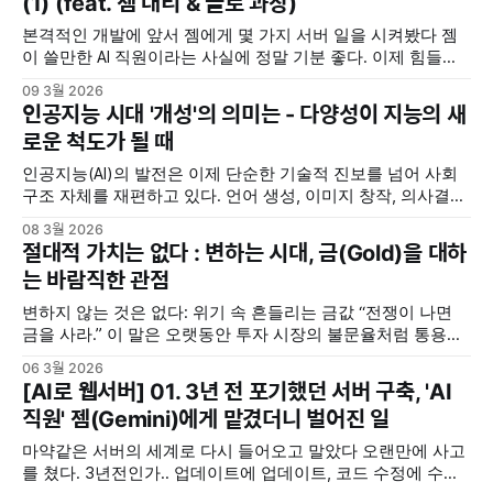
(1) (feat. 젬 대리 & 클로 과장)
지가 실행안된다. Docker Desktop 실행 여부는 윈도우 우측
아래 상태 창에
본격적인 개발에 앞서 젬에게 몇 가지 서버 일을 시켜봤다 젬
이 쓸만한 AI 직원이라는 사실에 정말 기분 좋다. 이제 힘들고
까다로운 일은 젬이 다 할 것이다. 변수명, 데이터 하나에 전체
09 3월 2026
시스템이 멈추는 일은 이제 없을 것이다. 아니, 멈춘다고 하더
인공지능 시대 '개성'의 의미는 - 다양성이 지능의 새
라도 내가 밤 샐 필요는 없을 것이다. 이제는 젬이 그걸 대신 분
로운 척도가 될 때
석하고, 대안을
인공지능(AI)의 발전은 이제 단순한 기술적 진보를 넘어 사회
구조 자체를 재편하고 있다. 언어 생성, 이미지 창작, 의사결정
보조에 이르기까지, AI는 인간 고유의 영역이라 믿었던 곳에 조
08 3월 2026
용히, 그러나 빠르게 침투하고 있다. 불과 몇 년 전까지만 해도
절대적 가치는 없다 : 변하는 시대, 금(Gold)을 대하
상상 속의 이야기로 여겨졌던 것들이 이제는 일상의 언어로 논
는 바람직한 관점
의된다. 이러한 시대의 전환점에서 한
변하지 않는 것은 없다: 위기 속 흔들리는 금값 “전쟁이 나면
금을 사라.” 이 말은 오랫동안 투자 시장의 불문율처럼 통용되
어 왔습니다. 지정학적 긴장이 고조될 때, 주식이나 채권 같은
06 3월 2026
위험 자산의 가치가 흔들릴 때, 투자자들은 안전을 보장해 줄
[AI로 웹서버] 01. 3년 전 포기했던 서버 구축, 'AI
자산을 찾기 마련이고, 그 중심에는 늘 '금(Gold)'이 있었습니
직원' 젬(Gemini)에게 맡겼더니 벌어진 일
다. 금은 불변의
마약같은 서버의 세계로 다시 들어오고 말았다 오랜만에 사고
를 쳤다. 3년전인가.. 업데이트에 업데이트, 코드 수정에 수정