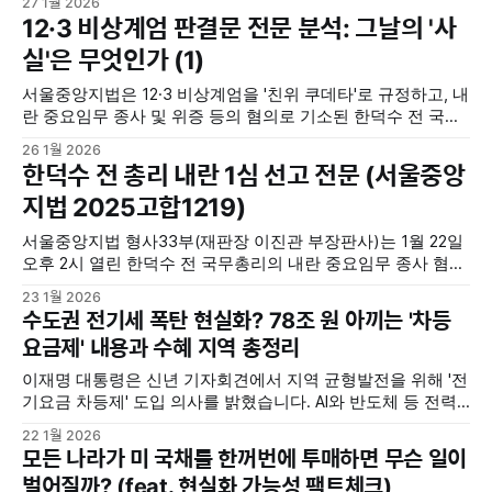
27 1월 2026
내란과 닮아있는 포고령의 문제점, 국회 봉쇄 및 언론 장악 계
12·3 비상계엄 판결문 전문 분석: 그날의 '사
획 등 판결문이 인정한 구체적인 사실관계를 통해 우리 시대
실'은 무엇인가 (1)
민주주의의 가치와 법치주의의 엄중함을
서울중앙지법은 12·3 비상계엄을 '친위 쿠데타'로 규정하고, 내
란 중요임무 종사 및 위증 등의 혐의로 기소된 한덕수 전 국무
총리에게 징역 23년을 선고하며 법정 구속했습니다. 재판부는
26 1월 2026
한 전 총리가 국무회의 의결을 도와 내란에 가담하고 민주주의
한덕수 전 총리 내란 1심 선고 전문 (서울중앙
를 훼손했다고 판단했으며, 이는 전직 총리가 법정 구속된 헌
지법 2025고합1219)
정사상 첫 사례입니다. <법률신문, 2026. 1.
서울중앙지법 형사33부(재판장 이진관 부장판사)는 1월 22일
오후 2시 열린 한덕수 전 국무총리의 내란 중요임무 종사 혐의
등 사건 재판에서 한 전 총리에게 징역 23년을 선고하고 법정
23 1월 2026
구속하였습니다. (2025고합1219) 아래 내용은 당시 선고 전문
수도권 전기세 폭탄 현실화? 78조 원 아끼는 '차등
입니다. (이미지 파일이 많아 스크롤의 압박이 있으니, 참고 바
요금제' 내용과 수혜 지역 총정리
랍니다) #한덕수 #전국무총리 #징역23년 #법정구속 #내란죄
#123비상계엄 #친위쿠데타
이재명 대통령은 신년 기자회견에서 지역 균형발전을 위해 '전
기요금 차등제' 도입 의사를 밝혔습니다. AI와 반도체 등 전력
소모가 큰 기업들이 에너지 비용이 싼 지방으로 자발적으로 이
22 1월 2026
전하도록 시장 원리를 활용하겠다는 구상입니다. 또한 공공기
모든 나라가 미 국채를 한꺼번에 투매하면 무슨 일이
관 2차 이전을 대대적으로 추진하고 지방의 자율성과 재정 권
벌어질까? (feat. 현실화 가능성 팩트체크)
한을 대폭 확대하겠다고 강조했습니다. <영남일보, 2026. 1.