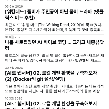
다. 사실 현실의 우리가 당연하게 누리는 생활(예를 들어 병원,
03 6월 2026
식료품점, 농사, 사냥, 치안유지, 군사력 등등)은 결코 공짜가
[워킹데드] 좀비가 주인공이 아닌 좀비 드라마 (넷플
아니며, 원래 존재했던 것처럼 당연한 것이 아니다. 우리 사회
릭스 미드 추천)
구성원 각자가 자신의 역할에서 최선을
최근 미드 '워킹 데드(The Walking Dead, 2010)'에 푹 빠졌다.
본편이 종영된 지 4년 가까이 되는데, 뒤늦게 그 맛에 중독되
어버렸다. 영화나 드라마에서 자주 소재로 등장하는 좀비물은
01 6월 2026
거의 비슷하다. 물론 조금씩 영화마다 특색있는 좀비들이 등장
나를 사로잡았던 AI 바이브 코딩 ... 그리고 세종뷰닷
하긴 했다. ('월드워 Z'에서 뛰어다니는 능력, '킹덤'에서 밤에만
컴
블로그에 글을 남긴 지 벌써 몇 달이 흘렀다. 그 동안 새로운 재
미에 푹 빠져 있었다. AI 바이브 코딩이 내가 발견했던 새로운
장난감이었다. 난 원래 프로그래밍을 정말 좋아한다. 컴퓨터라
30 5월 2026
는 기계와 인간이 소통할 수 있다는 게 얼마나 신나는 일인가.
[AI로 웹서버] 02. 로컬 개발 환경을 구축해보자
그냥 소통이 아니라, 일을 시킨다는 것은 더 마음에 든다. 내게
(2) (Docker와 git 설정/실행)
만 충성하는 믿음직한 해결사가
기본 설치가 끝난 로컬 개발 환경이 제대로 작동하는지 본격적
으로 점검해볼 시간이다. 물론 젬 대리(Gemini)와 클로 과장
(Claude)이 함께할 예정이다. 이전에 준비한 Docker 이미지를
10 3월 2026
실행해본다. (먼저 Docker Desktop이 백그라운드에서 실행되
[AI로 웹서버] 02. 로컬 개발 환경을 구축해보자
어 있는지 확인이 필수다. 그렇지 않으면 당연히 Docker 이미