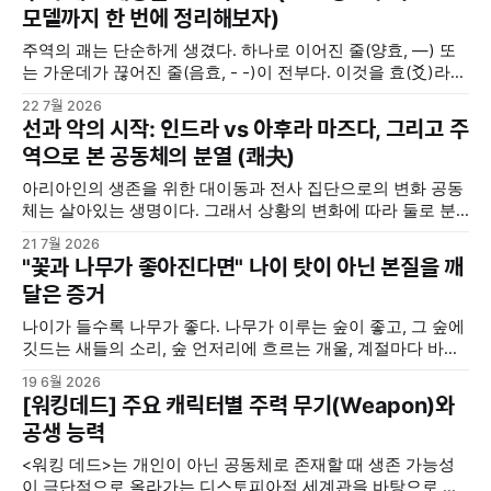
사람들로부터 조언을 구하고, 누군가는 독서를 통해서 길을 찾
모델까지 한 번에 정리해보자)
기도 한다. 또 누군가는 명상을 하며, 또 누군가는 주역(周易)
주역의 괘는 단순하게 생겼다. 하나로 이어진 줄(양효, —) 또
는 가운데가 끊어진 줄(음효, - -)이 전부다. 이것을 효(爻)라고
부른다. 음효와 양효는 세상의 모든 음과 양을 상징한다. 여자
22 7월 2026
와 남자, 하늘과 땅, 밤과 낮, 여름과 겨울 ... 세상에 존재하는
선과 악의 시작: 인드라 vs 아후라 마즈다, 그리고 주
삼라만상의 모든 것들은 음과 양 2분법적으로 구분해볼 수 있
역으로 본 공동체의 분열 (쾌夬)
다. 그렇다고 음과 양이 언제나
아리아인의 생존을 위한 대이동과 전사 집단으로의 변화 공동
체는 살아있는 생명이다. 그래서 상황의 변화에 따라 둘로 분
열되기도 하고, 분열된 두 그룹이 서로 대립 갈등하기도 한다.
21 7월 2026
기원전 2000년경, 중앙아시아 초원의 유목민이었던 아리아인
"꽃과 나무가 좋아진다면" 나이 탓이 아닌 본질을 깨
들이 그랬다. 그들은 원래 초원에서 소와 말을 키우면서 사는
달은 증거
비교적 온순한 사람들이었다. 하지만 척박한 환경과 생존을 위
한 인도·이란 대륙으로의 대이동
나이가 들수록 나무가 좋다. 나무가 이루는 숲이 좋고, 그 숲에
깃드는 새들의 소리, 숲 언저리에 흐르는 개울, 계절마다 바뀌
는 고유한 향, 숲의 풍경이 좋다. 나무가 좋다보니, 그와 관련된
19 6월 2026
모든 것이 다 좋아지는 거 같다. 그런데 나만 그런 것이 아닌 듯
[워킹데드] 주요 캐릭터별 주력 무기(Weapon)와
하다. 꽃이 좋고, 나무가 좋아지기 시작하면 주변에서는 나이
공생 능력
들어서 그렇다고 한다.
<워킹 데드>는 개인이 아닌 공동체로 존재할 때 생존 가능성
이 극단적으로 올라가는 디스토피아적 세계관을 바탕으로 한