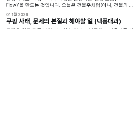
Flow)'을 만드는 것입니다. 오늘은 건물주처럼(아니, 건물의 일
부일 망정 건물주 맞습니다) 매달 임대료같은 배당을 받을 수
01 1월 2026
있는 국내 대표 배당 ETF, 'TIGER 리츠부동산인프라
쿠팡 사태, 문제의 본질과 해야할 일 (택풍대과)
(329200)'에 대해 자세히 파헤쳐 보겠습니다. 1. TIGER 리츠부
동산인프라 ETF란? 이 ETF는 국내 우량
쿠팡은 최근 각종 보안 사고와 논란에도 불구하고 이용자들 사
이에서 여전히 강력한 영향력을 유지하고 있습니다. 이는 쿠팡
이 막대한 자본을 투입해 구축한 전국 단위의 물류 인프라를
31 12월 2025
통해 '싸고 빠른 배송'이라는 강력한 편의성을 제공하기 때문
<모범택시><자백의 대가><살인자 리포트> 사적
입니다. 소비자들은 이미 쿠팡의 서비스에 길들여져 있어, 이
복수에 열광하는 사회, 이제는 건강한 '응징'이 필요
를 이용하지 않을 경우 겪게 될 번거로움을 큰 기회비용으로
하다
사적 복수 컨텐츠가 인기 있는 이유 최근 대중문화의 가장 뜨
거운 키워드는 단연 ‘사적 복수’다. SBS 드라마 <모범택시>의
김도기는 법의 테두리 밖에서 피해자들의 눈물을 닦아주고, 넷
30 12월 2025
플릭스 시리즈 <살인자ㅇ난감>의 이탕은 우연히 악인만을 감
<코칭사례> 사는 것이 친구들과 비교되고, 너무 무
별해 처단하며 대중에게 묘한 해방감을 선사한다. 영화 <살인
의미합니다
자 리포트> 또한 법이
"안녕하세요. 지방의 소규모 공사에 재직 중인 34살 미혼 남자
입니다. 늦은 나이까지 대학원을 마치고 기술고시와 공기업에
도전했지만, 거듭된 실패 끝에 지금의 직장에 겨우 자리를 잡
29 12월 2025
았습니다. 하지만 제 인생은 여전히 제자리걸음인 것만 같아
니체의 위버멘쉬(Übermensch)와 동양의 군자