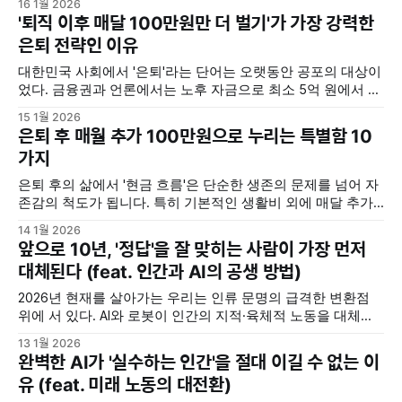
16 1월 2026
노동의 위치를 근본적으로 뒤흔들고 있다. 샤오미가 운영하는
'퇴직 이후 매달 100만원만 더 벌기'가 가장 강력한
창핑의 '다크 팩토리'는 사람이 없어 조명과
은퇴 전략인 이유
대한민국 사회에서 '은퇴'라는 단어는 오랫동안 공포의 대상이
었다. 금융권과 언론에서는 노후 자금으로 최소 5억 원에서 10
억 원은 있어야 한다는 수치를 제시하곤 한다. 하지만 평범한
15 1월 2026
직장인이 평생을 바쳐도 달성하기 힘든 이 거대한 숫자는 오히
은퇴 후 매월 추가 100만원으로 누리는 특별함 10
려 은퇴 준비에 대한 의욕을 꺾고 막연한 불안감만을 키우는
가지
부작용을 낳았다. 이제는 관점을 바꿀 때다. 거대한
은퇴 후의 삶에서 '현금 흐름'은 단순한 생존의 문제를 넘어 자
존감의 척도가 됩니다. 특히 기본적인 생활비 외에 매달 추가
로 주어지는 100만원의 가치는 현역 시절의 몇 배에 달하는 체
14 1월 2026
감 효과를 가집니다. 이 '특별한 100만 원'이 우리의 노후를 어
앞으로 10년, '정답'을 잘 맞히는 사람이 가장 먼저
떻게 풍요롭게 만드는지 10가지 항목을 통해 살펴봅니다. ‘퇴
대체된다 (feat. 인간과 AI의 공생 방법)
직 이후
2026년 현재를 살아가는 우리는 인류 문명의 급격한 변환점
위에 서 있다. AI와 로봇이 인간의 지적·육체적 노동을 대체하
는 속도는 이미 임계점을 넘어섰으며, 이제 대중은 복잡한 데
13 1월 2026
이터 사이에서 길을 찾기보다 기계가 내놓는 매끄러운 ‘답’에
완벽한 AI가 '실수하는 인간'을 절대 이길 수 없는 이
의존하는 것에 익숙해졌다. 이러한 시대적 흐름 속에서 우리가
유 (feat. 미래 노동의 대전환)
답해야 하는 본질적인 질문은 단 하나다. 로봇이 완벽한