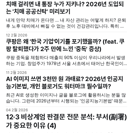
발명되어 활용되어왔다는 것은 결코 우연이 아닙니다. 그런데
치매 걸리면 내 통장 누가 지키나? 2026년 도입되
인류사에서 사용된 수많은 문자 중 대다수는 수천 년에 걸쳐
는 '치매 공공신탁' 미리보기
서서히 형태를 갖추어 온 ‘진화의 산물’입니다. 그에 반해 우리
민족의
내게 만약 치매가 온다면 ... 내 자산 관리는 어떻게 하지? 은퇴
후 노후 대비에서 빠질 수 없는 것이 건강관리입니다. 특히 치
매와 같이 인지능력이 저하되거나, 정상적인 판단이 어려운 상
12 2월 2026
황이 된다면, 가장 걱정되는 점은 누가 나를 대신하여 경제적
쿠팡은 왜 '한국 기업'이기를 포기했을까? (feat. 쿠
으로 케어해줄 것인가일 것입니다. 가족이 있다면 그래도 낫겠
팡 탈퇴했다가 2주 만에 느낀 '중독' 증상)
지만, 가족이 없거나 있더라도 개인적인 사정으로 보살핌이 어
려운 경우,
쿠팡 중독을 체험하다 매출의 90% 이상이 우리나라에서 발생
하는 기업. 창업주가 1978년 서울 서초에서 태어난 한국인이
었던 기업. 세계에서 가장 못살던 한국이 세계 10위권 경제대
11 2월 2026
국이 되었다면서 회사의 미래 성장성을 한국인의 DNA에 두었
AI 이미지 쓰면 3천만 원 과태료? 2026년 인공지
던 기업. 누구나 다 아는 쿠팡(주)의 이야기다. 이처럼 우리나
능기본법, 개인 블로거도 워터마크 필수일까?
라와는 뗄레야 뗄 수 없는 쿠팡이라는 회사가 이제는 미국에
상장된 미국법인임을
최근 AI로 생성한 이미지나 글을 블로그에 활용하시는 분들 많
습니다. 그런데 2026년부터 시행되는 '인공지능기본법' 때문
에 "나도 모르게 법을 어겨서 과태료를 내면 어쩌지?" 하는 불
04 2월 2026
안감이 커지고 있습니다. 특히 'AI 생성물 워터마크 의무화' 소
12·3 비상계엄 판결문 전문 분석: 부서(副署)
식에 수천만 원의 과태료가 언급되면서 개인 블로거분들의 근
가 중요한 이유 (4)
심과 우려가 큽니다. 지혜나무숲 역시 해당하는 문제여서