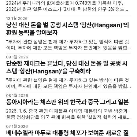
2024년 우리나라의 합계출산율이 0.748명을 기록한 이후,
2026년 최근 일론 머스크가 ‘3세대 후 남한의 인구 3% 정도만
남는다’라는 충격적인 경고를 보냈다. 이제 저출생은 더 이상
12 1월 2026
경고가 아닌 일상이 되어 버렸다. 하지만 불행인지 다행인지
당신 대신 돈을 벌 공생 시스템 '항산(Hangsan)'의
모르겠으나 이것은 우리만의 문제는 아니다. 대만은 우리 보다
환원 능력을 알아보자
더욱 심각한 저출생에 시달리고 있고, 일본과 유럽의 선진국들
"투자에 관한 설명은 현재 제가 투자하고 있는 방식에 따른 것
이며, 투자에 대한 모든 책임은 투자자 본인에게 있음을 밝힙
니다." '항산(Hangsan)'은 ⟪맹자⟫의 '무항산 무항심'(無恒産 無
09 1월 2026
恒心)에서 이름을 가져온 투자 포트폴리오로서, 공생 시스템
단순한 재테크는 끝났다, 당신 대신 돈을 벌 공생 시
의 철학으로 설계되었음을 이전 포스팅에서 설명한 바 있다.
스템 '항산(Hangsan)'을 구축하라
단순한 재테크는 끝났다,
"투자에 관한 설명은 현재 제가 투자하고 있는 방식에 따른 것
이며, 투자에 대한 모든 책임은 투자자 본인에게 있음을 밝힙
니다." 스스로 돈버는 공생 시스템 '항산(Hangsan)' 수천 년 전
08 1월 2026
맹자(孟子)는 양혜왕을 향해 '무항산 무항심(無恒産 無恒心)'이
동아시아라는 체스판 위의 한국과 중국 그리고 일본
라는 날카로운 통찰을 던졌다. 생활이 안정되지 않으면 바른
2026. 1. 6. 중국 관영 매체들은 이재명 대통령의 국빈 방중과
한중 정상회담을 양국 관계 회복을 위한 '실질적 협력의 새로
운 출발점'이라며 높게 평가했습니다. 환구시보 등은 대규모
07 1월 2026
경제 사절단 동행과 10여 건의 MOU 체결을 조명하며, 경제 협
베네수엘라 마두로 대통령 체포가 보여준 새로운 질
력이 관계 안정의 원동력임을 강조했습니다. 또한 공동의 역사