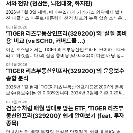
서와 전망 (천산돈, 뇌천대장, 화지진)
인식을 바탕으로 한 전략적 소통의
2026년 1월 3일 새벽, 베네수엘라의 카라카스 외곽에서 벌어
진 니콜라스 마두로 대통령의 전격 체포와 뉴욕 압송 소식은
말 그대로 충격이었다. 그동안 베네수엘라 인근에서 미국 해안
06 1월 2026
경비대가 베네수엘라산 원유를 실은 유조선을 나포한 사건이
'TIGER 리츠부동산인프라(329200)'의 '실질 총비
있었을 때도 현대 사회에서 가능한 일인가 싶었다. 하지만 남
용' 비교 (vs SCHD, 커버드콜 ...)
의 나라에 대놓고 들어가 현직 대통령을 체포해서 끌고 나오다
니, 이건 유조선 정도와는
이번 포스팅에서는 TIGER 리츠부동산인프라 ETF(이하 TIGER
라고 하겠습니다)의 실질 총비용(약 0.53%)이 다른 배당 성향
의 ETF와 비교했을 때 어떤 수준인지, 그리고 2026년 현재 인
05 1월 2026
기 있는 주요 배당 ETF들과 함께 분석해보겠습니다. 먼저,
'TIGER 리츠부동산인프라(329200)'의 운용보수
'TIGER 리츠부동산인프라 ETF'에 대해서는 아래의 포스팅에서
종합 분석
다룬 적이 있습니다. 건물주처럼 매월 임대료 받는
2026년 1월 현재 'TIGER 리츠부동산인프라(329200)'의 운용
보수(총보수)는 연 0.08%입니다. 2024년 3월에 기존 0.29%에
서 인하된 수치입니다. 이것은 단순한 숫자를 넘어, 장기 투자
02 1월 2026
수익률을 결정짓는 핵심인데요. 리츠부동산인프라 ETF를 제
건물주처럼 매월 임대료 받는 ETF, 'TIGER 리츠부
대로 활용할 수 있기 위해서는 이 수치가 갖는 구체적인 의미
동산인프라(329200)' 쉽게 알아보기 (feat. 투자
와 숨겨진 비용을 정확하게 이해할 필요가
종목)
안녕하세요! 배당 투자의 핵심은 안정적인 '현금 흐름(Cash