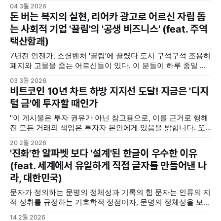
에 지쳐서 다시는 손대지 않겠다고 선언하며, 그만둔 웹 서버
04 3월 2026
구축과 관리. 일하면서 취미로 만지기에는 너무나 기술 발전이
돈 버는 복지의 실현, 리어카 광고로 어르신 자립 돕
빨랐고, 그것을 따라잡기에 내 시간과 능력은 턱없이 모자랐
는 사회적 기업 '끌림'의 '공생 비즈니스' (feat. 주역
다. 결국 나는 스스로 한계를 느끼며, 텃밭처럼 키워온 알토란
택산함괘)
같은 서버를 내렸다.
7년전 언젠가, 소셜벤처 '끌림'에 끌렸다 도시 구석구석 조용히
폐지와 고물을 줍는 어르신들이 있다. 이 분들이 하루 종일 거
리와 골목에서 무거운 폐지를 주워도, 손에 쥐는 돈은 고작 몇
03 3월 2026
천원, 만원을 넘기 힘들다. 고된 노동과 도로 위의 위험 그리고
비트코인 10년 차트 하방 지지선 도달! 지금은 '디지
최저시급에도 한참 못미치는 수입에도 불구하고, 어르신들을
털 금'에 투자할 때인가
거리로 나오게 한 것은
"이 게시물은 투자 권유가 아닌 참고용으로, 이를 근거로 행해
진 모든 거래의 책임은 투자자 본인에게 있음을 밝힙니다. 또
한 모든 투자는 투자자 본인의 판단에 따라 결정되어야 하고,
20 2월 2026
투자 결과 역시 투자자 본인에게 귀속됨을 명심하시기 바랍니
'진화'한 알파벳 보다 '설계'된 한글이 우수한 이유
다." 비트코인은 투자 가치가 있을까 결론부터 말씀드리면, 지
(feat. 세계에서 유일하게 직접 글자를 만들어낸 나
혜나무숲 관점에서 비트코인은 투자 가치가 있다고 봅니다. 비
라, 대한민국)
트코인은 2009년
문자가 정의하는 문명의 정체성과 기록의 힘 문자는 인류의 지
적 성취를 규정하는 기호학적 정점이자, 문명의 정체성을 보존
하고 전승하는 전략적 자산입니다. 인류 문명 곳곳에서 문자가
14 2월 2026