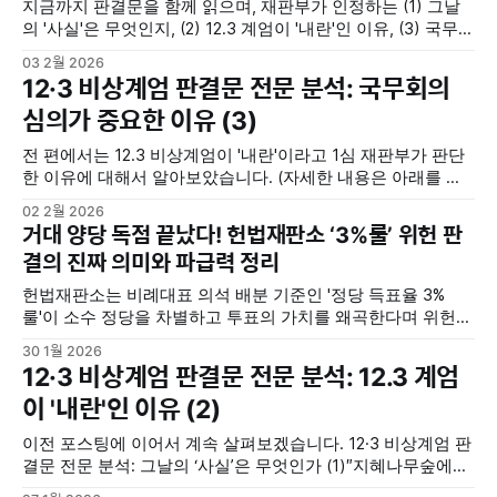
지금까지 판결문을 함께 읽으며, 재판부가 인정하는 (1) 그날
의 '사실'은 무엇인지, (2) 12.3 계엄이 '내란'인 이유, (3) 국무회
의 심의가 중요한 이유에 대해서 알아보았습니다. 재판부는 한
03 2월 2026
덕수 전 총리(이하 피고인)의 행위 중에서 국무위원 부서 관련
12·3 비상계엄 판결문 전문 분석: 국무회의
외관 형성 시도를 내란 중요 임무 종사 내용으로 인정하고
심의가 중요한 이유 (3)
전 편에서는 12.3 비상계엄이 '내란'이라고 1심 재판부가 판단
한 이유에 대해서 알아보았습니다. (자세한 내용은 아래를 참
조하세요) 12·3 비상계엄 판결문 전문 분석: 12.3 계엄이 ‘내
02 2월 2026
란’인 이유 (2)12·3 비상계엄 1심 판결문 전문 분석을 통해 내란
거대 양당 독점 끝났다! 헌법재판소 ‘3%룰’ 위헌 판
죄 성립의 핵심 이유를 살펴봅니다. 형법 제87조(내란)와 제91
결의 진짜 의미와 파급력 정리
조(
헌법재판소는 비례대표 의석 배분 기준인 '정당 득표율 3%
룰'이 소수 정당을 차별하고 투표의 가치를 왜곡한다며 위헌
결정을 내렸습니다. 이에 따라 해당 조항은 즉시 효력을 상실
30 1월 2026
하며, 2028년 제23대 총선부터는 1%대 득표율로도 의석 확보
12·3 비상계엄 판결문 전문 분석: 12.3 계엄
가 가능해져 군소 정당의 원내 진입이 늘어날 전망입니다. 다
이 '내란'인 이유 (2)
만 극단적 정당의 난립 우려도 제기됩니다. <
이전 포스팅에 이어서 계속 살펴보겠습니다. 12·3 비상계엄 판
결문 전문 분석: 그날의 ‘사실’은 무엇인가 (1)″지혜나무숲에서
12·3 비상계엄 내란 사건 1심 판결문을 함께 읽어봅니다. 5·17