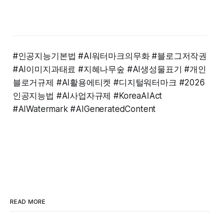
#인공지능기본법 #AI워터마크의무화 #블로그저작권
#AI이미지과태료 #지혜나무숲 #AI생성물표기 #개인
블로거규제 #AI활용에티켓 #디지털워터마크 #2026
인공지능법 #AI사업자규제 #KoreaAIAct
#AIWatermark #AIGeneratedContent
READ MORE