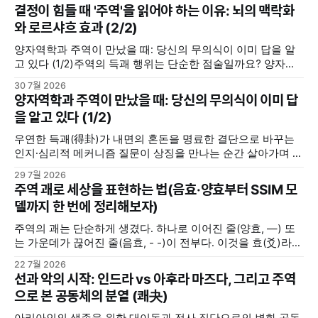
결정이 힘들 때 '주역'을 읽어야 하는 이유: 뇌의 맥락화
와 로르샤흐 효과 (2/2)
양자역학과 주역이 만났을 때: 당신의 무의식이 이미 답을 알
고 있다 (1/2)주역의 득괘 행위는 단순한 점술일까요? 양자역
학의 중첩 및 관측 효과, 그리고 칼 융의 동시성 개념을 통해 내
30 7월 2026
면의 모호한 고민을 명료한 결단으로 바꾸는 무의식의 인지·심
양자역학과 주역이 만났을 때: 당신의 무의식이 이미 답
리적 메커니즘을 분석합니다.지혜나무숲지혜나무숲 (위 포스
을 알고 있다 (1/2)
팅에서 이어집니다) 우리 뇌는 주역괘를 어떻게 인지할까(맥
락화와 무의식의
우연한 득괘(得卦)가 내면의 혼돈을 명료한 결단으로 바꾸는
인지·심리적 메커니즘 질문이 상징을 만나는 순간 살아가며 중
요한 선택의 갈림길에 서거나 해결하기 힘든 고민에 직면했을
29 7월 2026
때, 사람들은 저마다의 방식으로 답을 찾는다. 누군가는 주변
주역 괘로 세상을 표현하는 법(음효·양효부터 SSIM 모
사람들로부터 조언을 구하고, 누군가는 독서를 통해서 길을 찾
델까지 한 번에 정리해보자)
기도 한다. 또 누군가는 명상을 하며, 또 누군가는 주역(周易)
주역의 괘는 단순하게 생겼다. 하나로 이어진 줄(양효, —) 또
는 가운데가 끊어진 줄(음효, - -)이 전부다. 이것을 효(爻)라고
부른다. 음효와 양효는 세상의 모든 음과 양을 상징한다. 여자
22 7월 2026
와 남자, 하늘과 땅, 밤과 낮, 여름과 겨울 ... 세상에 존재하는
선과 악의 시작: 인드라 vs 아후라 마즈다, 그리고 주역
삼라만상의 모든 것들은 음과 양 2분법적으로 구분해볼 수 있
으로 본 공동체의 분열 (쾌夬)
다. 그렇다고 음과 양이 언제나
아리아인의 생존을 위한 대이동과 전사 집단으로의 변화 공동