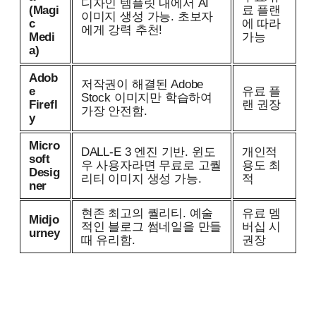
디자인 템플릿 내에서 AI
(Magi
료 플랜
이미지 생성 가능. 초보자
c
에 따라
에게 강력 추천!
Medi
가능
a)
Adob
저작권이 해결된 Adobe
e
유료 플
Stock 이미지만 학습하여
Firefl
랜 권장
가장 안전함.
y
Micro
DALL-E 3 엔진 기반. 윈도
개인적
soft
우 사용자라면 무료로 고퀄
용도 최
Desig
리티 이미지 생성 가능.
적
ner
현존 최고의 퀄리티. 예술
유료 멤
Midjo
적인 블로그 썸네일을 만들
버십 시
urney
때 유리함.
권장