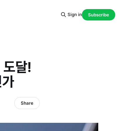
Sign in
Subscribe
 도달!
인가
Share