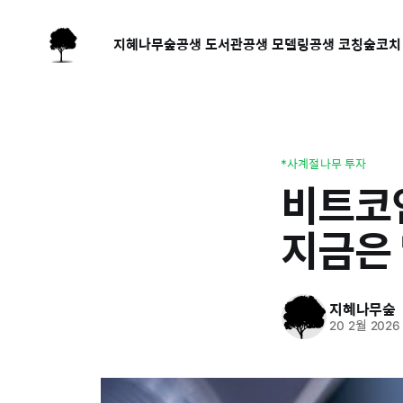
지혜나무숲
공생 도서관
공생 모델링
공생 코칭
숲코치
*사계절나무 투자
비트코인
지금은 
지혜나무숲
20 2월 2026