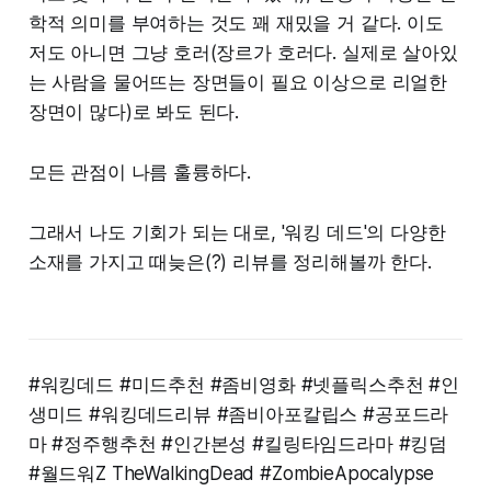
학적 의미를 부여하는 것도 꽤 재밌을 거 같다. 이도
저도 아니면 그냥 호러(장르가 호러다. 실제로 살아있
는 사람을 물어뜨는 장면들이 필요 이상으로 리얼한
장면이 많다)로 봐도 된다.
모든 관점이 나름 훌륭하다.
그래서 나도 기회가 되는 대로, '워킹 데드'의 다양한
소재를 가지고 때늦은(?) 리뷰를 정리해볼까 한다.
#워킹데드 #미드추천 #좀비영화 #넷플릭스추천 #인
생미드 #워킹데드리뷰 #좀비아포칼립스 #공포드라
마 #정주행추천 #인간본성 #킬링타임드라마 #킹덤
#월드워Z TheWalkingDead #ZombieApocalypse