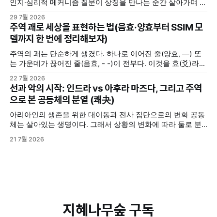
인지·심리적 메커니즘 질문이 상징을 만나는 순간 살아가며 중
요한 선택의 갈림길에 서거나 해결하기 힘든 고민에 직면했을
29 7월 2026
때, 사람들은 저마다의 방식으로 답을 찾는다. 누군가는 주변
주역 괘로 세상을 표현하는 법(음효·양효부터 SSIM 모
사람들로부터 조언을 구하고, 누군가는 독서를 통해서 길을 찾
델까지 한 번에 정리해보자)
기도 한다. 또 누군가는 명상을 하며, 또 누군가는 주역(周易)
주역의 괘는 단순하게 생겼다. 하나로 이어진 줄(양효, —) 또
는 가운데가 끊어진 줄(음효, - -)이 전부다. 이것을 효(爻)라고
부른다. 음효와 양효는 세상의 모든 음과 양을 상징한다. 여자
22 7월 2026
와 남자, 하늘과 땅, 밤과 낮, 여름과 겨울 ... 세상에 존재하는
선과 악의 시작: 인드라 vs 아후라 마즈다, 그리고 주역
삼라만상의 모든 것들은 음과 양 2분법적으로 구분해볼 수 있
으로 본 공동체의 분열 (쾌夬)
다. 그렇다고 음과 양이 언제나
아리아인의 생존을 위한 대이동과 전사 집단으로의 변화 공동
체는 살아있는 생명이다. 그래서 상황의 변화에 따라 둘로 분
열되기도 하고, 분열된 두 그룹이 서로 대립 갈등하기도 한다.
21 7월 2026
기원전 2000년경, 중앙아시아 초원의 유목민이었던 아리아인
들이 그랬다. 그들은 원래 초원에서 소와 말을 키우면서 사는
비교적 온순한 사람들이었다. 하지만 척박한 환경과 생존을 위
한 인도·이란 대륙으로의 대이동
지혜나무숲 구독