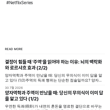
#NetflixSeries
READ MORE
결정이 힘들 때 '주역'을 읽어야 하는 이유: 뇌의 맥락화
와 로르샤흐 효과 (2/2)
양자역학과 주역이 만났을 때: 당신의 무의식이 이미 답을 알
고 있다 (1/2)주역의 득괘 행위는 단순한 점술일까요? 양자역
학의 중첩 및 관측 효과, 그리고 칼 융의 동시성 개념을 통해 내
30 7월 2026
면의 모호한 고민을 명료한 결단으로 바꾸는 무의식의 인지·심
양자역학과 주역이 만났을 때: 당신의 무의식이 이미 답
리적 메커니즘을 분석합니다.지혜나무숲지혜나무숲 (위 포스
을 알고 있다 (1/2)
팅에서 이어집니다) 우리 뇌는 주역괘를 어떻게 인지할까(맥
락화와 무의식의
우연한 득괘(得卦)가 내면의 혼돈을 명료한 결단으로 바꾸는