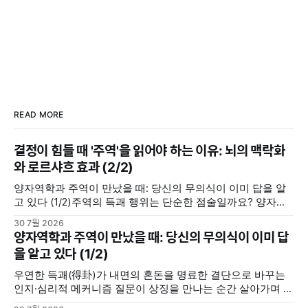
READ MORE
결정이 힘들 때 '주역'을 읽어야 하는 이유: 뇌의 맥락화
와 로르샤흐 효과 (2/2)
양자역학과 주역이 만났을 때: 당신의 무의식이 이미 답을 알
고 있다 (1/2)주역의 득괘 행위는 단순한 점술일까요? 양자역
학의 중첩 및 관측 효과, 그리고 칼 융의 동시성 개념을 통해 내
30 7월 2026
면의 모호한 고민을 명료한 결단으로 바꾸는 무의식의 인지·심
양자역학과 주역이 만났을 때: 당신의 무의식이 이미 답
리적 메커니즘을 분석합니다.지혜나무숲지혜나무숲 (위 포스
을 알고 있다 (1/2)
팅에서 이어집니다) 우리 뇌는 주역괘를 어떻게 인지할까(맥
락화와 무의식의
우연한 득괘(得卦)가 내면의 혼돈을 명료한 결단으로 바꾸는
인지·심리적 메커니즘 질문이 상징을 만나는 순간 살아가며 중
요한 선택의 갈림길에 서거나 해결하기 힘든 고민에 직면했을