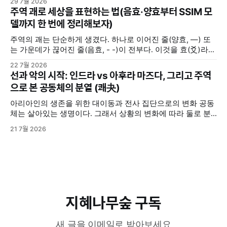
29 7월 2026
때, 사람들은 저마다의 방식으로 답을 찾는다. 누군가는 주변
주역 괘로 세상을 표현하는 법(음효·양효부터 SSIM 모
사람들로부터 조언을 구하고, 누군가는 독서를 통해서 길을 찾
델까지 한 번에 정리해보자)
기도 한다. 또 누군가는 명상을 하며, 또 누군가는 주역(周易)
주역의 괘는 단순하게 생겼다. 하나로 이어진 줄(양효, —) 또
는 가운데가 끊어진 줄(음효, - -)이 전부다. 이것을 효(爻)라고
부른다. 음효와 양효는 세상의 모든 음과 양을 상징한다. 여자
22 7월 2026
와 남자, 하늘과 땅, 밤과 낮, 여름과 겨울 ... 세상에 존재하는
선과 악의 시작: 인드라 vs 아후라 마즈다, 그리고 주역
삼라만상의 모든 것들은 음과 양 2분법적으로 구분해볼 수 있
으로 본 공동체의 분열 (쾌夬)
다. 그렇다고 음과 양이 언제나
아리아인의 생존을 위한 대이동과 전사 집단으로의 변화 공동
체는 살아있는 생명이다. 그래서 상황의 변화에 따라 둘로 분
열되기도 하고, 분열된 두 그룹이 서로 대립 갈등하기도 한다.
21 7월 2026
기원전 2000년경, 중앙아시아 초원의 유목민이었던 아리아인
들이 그랬다. 그들은 원래 초원에서 소와 말을 키우면서 사는
비교적 온순한 사람들이었다. 하지만 척박한 환경과 생존을 위
한 인도·이란 대륙으로의 대이동
지혜나무숲 구독
새 글을 이메일로 받아보세요