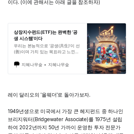
이다. (이에 관해서는 아래 글을 참조하자)
상장지수펀드(ETF)는 완벽한 ‘공
생 시스템’이다
우리는 본능적으로 ‘공생(共生)‘이 선
(善)이며 가치 있는 목표라고 느낀다.
하지만 인류의 역사를 되돌아보면,
성공적인 공생 시스템을 의도적으로
지혜나무숲
지혜나무숲
구축하고 오랫동안 유지하는 것은 그
무엇보다 어려운 과제였다. 수많은
기업과 공동체가 흥망성쇠를 거듭하
는 것도 결국 공생의 역동성을 제대
로 관리하지 못했기 때문이다. 특히
레이 달리오의 '올웨더'로 돌아가보자.
오늘날의 자본 시장은 ‘공생‘보다는
‘각자도생(各自圖生)’이라는 말이
1949년생으로 미국에서 가장 큰 헤지펀드 중 하나인
브리지워터(Bridgewater Associate)를 1975년 설립
하여 2022년까지 50년 가까이 운영한 투자 전문가