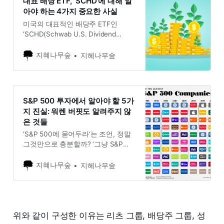
대표 배당 ETF, ‘SCHD’에 대해 알
아야 하는 4가지 중요한 사실
미국의 대표적인 배당주 ETF인
‘SCHD(Schwab U.S. Dividend
Equity ETF)’와, 동일한 지수를 추종
하는 국내 상장 상품 ‘TIGER 미국배
지혜나무숲
지혜나무숲
당다우존스‘는 안정적인 현금 흐름을
추구하는 장기 투자자와 은퇴 준비자
들 사이에서 ‘필수 투자템’으로 불릴
만큼 큰 인기를 누리고 있다. 실제로
S&P 500 투자에서 알아야 할 5가
견고한 배당과 장기적인 성과 덕분에
지 진실: 워렌 버핏도 알려주지 않
많은 이들의 포트폴리오에서 핵심적
은 것들
인 역할을 차지하고 있다.
‘S&P 500에 묻어두라‘는 조언, 정말
그것만으로 충분할까? ‘그냥 S&P
500 지수 추종 ETF를 사서 묻어두면
된다.’ 아마 투자를 시작한 사람이라
지혜나무숲
지혜나무숲
면 누구나 한 번쯤 들어봤을 법한, 가
장 대중적이고 신뢰받는 조언일 것이
다. 투자의 현인 워렌 버핏조차 자신
의 유언으로 재산의 90%를 S&P 500
인덱스 펀드에 투자하라고 했을 정도
위와 같이 구성한 이유는 리츠 그룹, 배당주 그룹, 성
니,