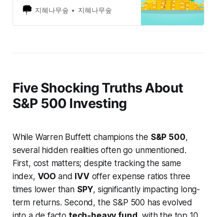
하는 국내 상장 상품 ‘TIGER 미국배
지혜나무숲
지혜나무숲
당다우존스‘는 안정적인 현금 흐름을
추구하는 장기 투자자와 은퇴 준비자
들 사이에서 ‘필수 투자템’으로 불릴
만큼 큰 인기를 누리고 있다. 실제로
견고한 배당과 장기적인 성과 덕분에
많은 이들의 포트폴리오에서 핵심적
인 역할을 차지하고 있다.
Five Shocking Truths About
S&P 500 Investing
While Warren Buffett champions the
S&P 500
,
several hidden realities often go unmentioned.
First, cost matters; despite tracking the same
index,
VOO
and
IVV
offer expense ratios three
times lower than
SPY
, significantly impacting long-
term returns. Second, the S&P 500 has evolved
into a de facto
tech-heavy fund
, with the top 10