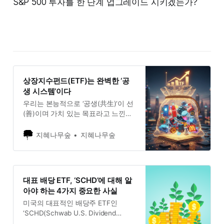
S&P 500 투자를 한 단계 업그레이드 시키겠는가?
상장지수펀드(ETF)는 완벽한 ‘공
생 시스템’이다
우리는 본능적으로 ‘공생(共生)‘이 선
(善)이며 가치 있는 목표라고 느낀다.
하지만 인류의 역사를 되돌아보면,
성공적인 공생 시스템을 의도적으로
지혜나무숲
지혜나무숲
구축하고 오랫동안 유지하는 것은 그
무엇보다 어려운 과제였다. 수많은
기업과 공동체가 흥망성쇠를 거듭하
는 것도 결국 공생의 역동성을 제대
대표 배당 ETF, ‘SCHD’에 대해 알
로 관리하지 못했기 때문이다. 특히
아야 하는 4가지 중요한 사실
오늘날의 자본 시장은 ‘공생‘보다는
미국의 대표적인 배당주 ETF인
‘각자도생(各自圖生)’이라는 말이
‘SCHD(Schwab U.S. Dividend
Equity ETF)’와, 동일한 지수를 추종