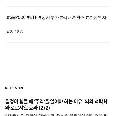
#S&P500 #ETF #장기투자 #섹터순환매 #분산투자
#251275
READ MORE
결정이 힘들 때 '주역'을 읽어야 하는 이유: 뇌의 맥락화
와 로르샤흐 효과 (2/2)
양자역학과 주역이 만났을 때: 당신의 무의식이 이미 답을 알