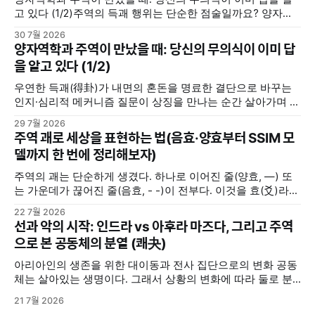
고 있다 (1/2)주역의 득괘 행위는 단순한 점술일까요? 양자역
학의 중첩 및 관측 효과, 그리고 칼 융의 동시성 개념을 통해 내
30 7월 2026
면의 모호한 고민을 명료한 결단으로 바꾸는 무의식의 인지·심
양자역학과 주역이 만났을 때: 당신의 무의식이 이미 답
리적 메커니즘을 분석합니다.지혜나무숲지혜나무숲 (위 포스
을 알고 있다 (1/2)
팅에서 이어집니다) 우리 뇌는 주역괘를 어떻게 인지할까(맥
락화와 무의식의
우연한 득괘(得卦)가 내면의 혼돈을 명료한 결단으로 바꾸는
인지·심리적 메커니즘 질문이 상징을 만나는 순간 살아가며 중
요한 선택의 갈림길에 서거나 해결하기 힘든 고민에 직면했을
29 7월 2026
때, 사람들은 저마다의 방식으로 답을 찾는다. 누군가는 주변
주역 괘로 세상을 표현하는 법(음효·양효부터 SSIM 모
사람들로부터 조언을 구하고, 누군가는 독서를 통해서 길을 찾
델까지 한 번에 정리해보자)
기도 한다. 또 누군가는 명상을 하며, 또 누군가는 주역(周易)
주역의 괘는 단순하게 생겼다. 하나로 이어진 줄(양효, —) 또
는 가운데가 끊어진 줄(음효, - -)이 전부다. 이것을 효(爻)라고
부른다. 음효와 양효는 세상의 모든 음과 양을 상징한다. 여자
22 7월 2026
와 남자, 하늘과 땅, 밤과 낮, 여름과 겨울 ... 세상에 존재하는
선과 악의 시작: 인드라 vs 아후라 마즈다, 그리고 주역
삼라만상의 모든 것들은 음과 양 2분법적으로 구분해볼 수 있
으로 본 공동체의 분열 (쾌夬)
다. 그렇다고 음과 양이 언제나
아리아인의 생존을 위한 대이동과 전사 집단으로의 변화 공동
체는 살아있는 생명이다. 그래서 상황의 변화에 따라 둘로 분
열되기도 하고, 분열된 두 그룹이 서로 대립 갈등하기도 한다.
21 7월 2026
기원전 2000년경, 중앙아시아 초원의 유목민이었던 아리아인