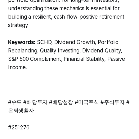
portfolio optimization. For long-term investors,
understanding these mechanics is essential for
building a resilient, cash-flow-positive retirement
strategy.
Keywords:
SCHD, Dividend Growth, Portfolio
Rebalancing, Quality Investing, Dividend Quality,
S&P 500 Complement, Financial Stability, Passive
Income.
#슈드 #배당투자 #배당성장 #미국주식 #주식투자 #
은퇴생활자
#251276