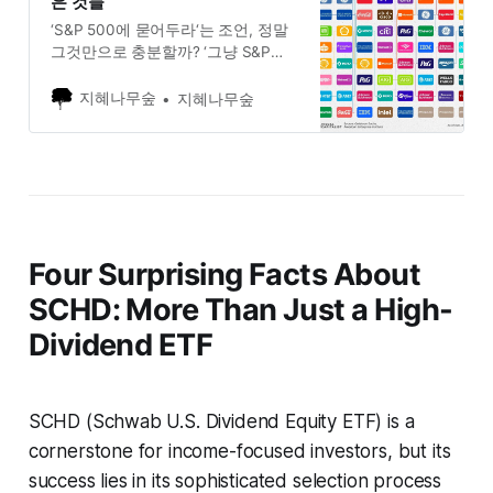
은 것들
‘각자도생(各自圖生)’이라는 말이
‘S&P 500에 묻어두라‘는 조언, 정말
그것만으로 충분할까? ‘그냥 S&P
500 지수 추종 ETF를 사서 묻어두면
된다.’ 아마 투자를 시작한 사람이라
지혜나무숲
지혜나무숲
면 누구나 한 번쯤 들어봤을 법한, 가
장 대중적이고 신뢰받는 조언일 것이
다. 투자의 현인 워렌 버핏조차 자신
의 유언으로 재산의 90%를 S&P 500
인덱스 펀드에 투자하라고 했을 정도
니,
Four Surprising Facts About
SCHD: More Than Just a High-
Dividend ETF
SCHD (Schwab U.S. Dividend Equity ETF) is a
cornerstone for income-focused investors, but its
success lies in its sophisticated selection process