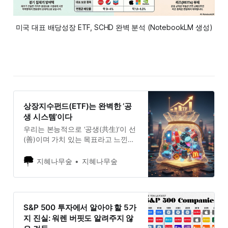
미국 대표 배당성장 ETF, SCHD 완벽 분석 (NotebookLM 생성)
상장지수펀드(ETF)는 완벽한 ‘공
생 시스템’이다
우리는 본능적으로 ‘공생(共生)‘이 선
(善)이며 가치 있는 목표라고 느낀다.
하지만 인류의 역사를 되돌아보면,
성공적인 공생 시스템을 의도적으로
지혜나무숲
지혜나무숲
구축하고 오랫동안 유지하는 것은 그
무엇보다 어려운 과제였다. 수많은
기업과 공동체가 흥망성쇠를 거듭하
는 것도 결국 공생의 역동성을 제대
S&P 500 투자에서 알아야 할 5가
로 관리하지 못했기 때문이다. 특히
지 진실: 워렌 버핏도 알려주지 않
오늘날의 자본 시장은 ‘공생‘보다는