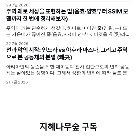
요한 선택의 갈림길에 서거나 해결하기 힘든 고민에 직면했을
29 7월 2026
때, 사람들은 저마다의 방식으로 답을 찾는다. 누군가는 주변
주역 괘로 세상을 표현하는 법(음효·양효부터 SSIM 모
사람들로부터 조언을 구하고, 누군가는 독서를 통해서 길을 찾
델까지 한 번에 정리해보자)
기도 한다. 또 누군가는 명상을 하며, 또 누군가는 주역(周易)
주역의 괘는 단순하게 생겼다. 하나로 이어진 줄(양효, —) 또
는 가운데가 끊어진 줄(음효, - -)이 전부다. 이것을 효(爻)라고
부른다. 음효와 양효는 세상의 모든 음과 양을 상징한다. 여자
22 7월 2026
와 남자, 하늘과 땅, 밤과 낮, 여름과 겨울 ... 세상에 존재하는
선과 악의 시작: 인드라 vs 아후라 마즈다, 그리고 주역
삼라만상의 모든 것들은 음과 양 2분법적으로 구분해볼 수 있
으로 본 공동체의 분열 (쾌夬)
다. 그렇다고 음과 양이 언제나
아리아인의 생존을 위한 대이동과 전사 집단으로의 변화 공동
체는 살아있는 생명이다. 그래서 상황의 변화에 따라 둘로 분
열되기도 하고, 분열된 두 그룹이 서로 대립 갈등하기도 한다.
21 7월 2026
기원전 2000년경, 중앙아시아 초원의 유목민이었던 아리아인
들이 그랬다. 그들은 원래 초원에서 소와 말을 키우면서 사는
비교적 온순한 사람들이었다. 하지만 척박한 환경과 생존을 위
한 인도·이란 대륙으로의 대이동
지혜나무숲 구독