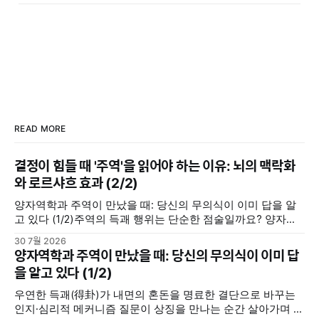
READ MORE
결정이 힘들 때 '주역'을 읽어야 하는 이유: 뇌의 맥락화
와 로르샤흐 효과 (2/2)
양자역학과 주역이 만났을 때: 당신의 무의식이 이미 답을 알
고 있다 (1/2)주역의 득괘 행위는 단순한 점술일까요? 양자역
학의 중첩 및 관측 효과, 그리고 칼 융의 동시성 개념을 통해 내
30 7월 2026
면의 모호한 고민을 명료한 결단으로 바꾸는 무의식의 인지·심
양자역학과 주역이 만났을 때: 당신의 무의식이 이미 답
리적 메커니즘을 분석합니다.지혜나무숲지혜나무숲 (위 포스
을 알고 있다 (1/2)
팅에서 이어집니다) 우리 뇌는 주역괘를 어떻게 인지할까(맥
락화와 무의식의
우연한 득괘(得卦)가 내면의 혼돈을 명료한 결단으로 바꾸는
인지·심리적 메커니즘 질문이 상징을 만나는 순간 살아가며 중