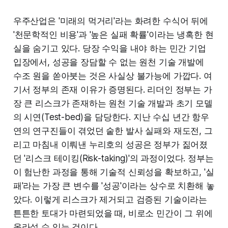
우주산업은 '미래의 먹거리'라는 화려한 수식어 뒤에
'천문학적인 비용'과 '높은 실패 확률'이라는 냉혹한 현
실을 숨기고 있다. 당장 수익을 내야 하는 민간 기업
입장에서, 성공을 장담할 수 없는 원천 기술 개발에
수조 원을 쏟아붓는 것은 사실상 불가능에 가깝다. 여
기서 정부의 존재 이유가 증명된다. 리더인 정부는 가
장 큰 리스크가 존재하는 원천 기술 개발과 초기 모델
의 시연(Test-bed)을 담당한다. 지난 수십 년간 항우
연의 연구진들이 겪었던 숱한 발사 실패와 재도전, 그
리고 마침내 이뤄낸 누리호의 성공은 정부가 짊어졌
던 '리스크 테이킹(Risk-taking)'의 과정이었다. 정부는
이 험난한 과정을 통해 기술적 신뢰성을 확보하고, '실
패'라는 가장 큰 변수를 '성공'이라는 상수로 치환해 놓
았다. 이렇게 리스크가 제거되고 검증된 기술이라는
튼튼한 토대가 마련되었을 때, 비로소 민간이 그 위에
올라설 수 있는 것이다.