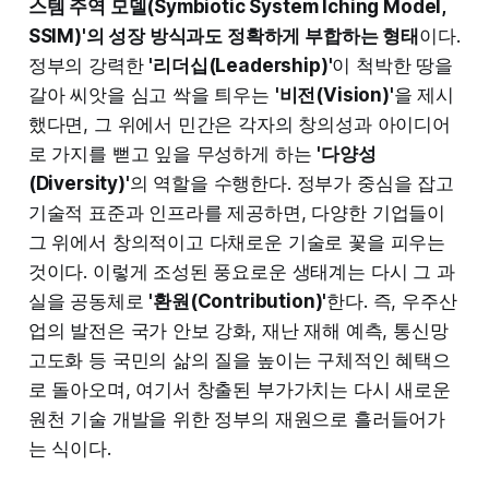
스템 주역 모델(Symbiotic System Iching Model,
SSIM)'의 성장 방식과도 정확하게 부합하는 형태
이다.
정부의 강력한
'리더십(Leadership)'
이 척박한 땅을
갈아 씨앗을 심고 싹을 틔우는
'비전(Vision)'
을 제시
했다면, 그 위에서 민간은 각자의 창의성과 아이디어
로 가지를 뻗고 잎을 무성하게 하는
'다양성
(Diversity)'
의 역할을 수행한다. 정부가 중심을 잡고
기술적 표준과 인프라를 제공하면, 다양한 기업들이
그 위에서 창의적이고 다채로운 기술로 꽃을 피우는
것이다. 이렇게 조성된 풍요로운 생태계는 다시 그 과
실을 공동체로
'환원(Contribution)'
한다. 즉, 우주산
업의 발전은 국가 안보 강화, 재난 재해 예측, 통신망
고도화 등 국민의 삶의 질을 높이는 구체적인 혜택으
로 돌아오며, 여기서 창출된 부가가치는 다시 새로운
원천 기술 개발을 위한 정부의 재원으로 흘러들어가
는 식이다.