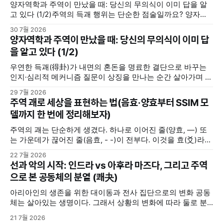
양자역학과 주역이 만났을 때: 당신의 무의식이 이미 답을 알
고 있다 (1/2)주역의 득괘 행위는 단순한 점술일까요? 양자역
학의 중첩 및 관측 효과, 그리고 칼 융의 동시성 개념을 통해 내
30 7월 2026
면의 모호한 고민을 명료한 결단으로 바꾸는 무의식의 인지·심
양자역학과 주역이 만났을 때: 당신의 무의식이 이미 답
리적 메커니즘을 분석합니다.지혜나무숲지혜나무숲 (위 포스
을 알고 있다 (1/2)
팅에서 이어집니다) 우리 뇌는 주역괘를 어떻게 인지할까(맥
락화와 무의식의
우연한 득괘(得卦)가 내면의 혼돈을 명료한 결단으로 바꾸는
인지·심리적 메커니즘 질문이 상징을 만나는 순간 살아가며 중
요한 선택의 갈림길에 서거나 해결하기 힘든 고민에 직면했을
29 7월 2026
때, 사람들은 저마다의 방식으로 답을 찾는다. 누군가는 주변
주역 괘로 세상을 표현하는 법(음효·양효부터 SSIM 모
사람들로부터 조언을 구하고, 누군가는 독서를 통해서 길을 찾
델까지 한 번에 정리해보자)
기도 한다. 또 누군가는 명상을 하며, 또 누군가는 주역(周易)
주역의 괘는 단순하게 생겼다. 하나로 이어진 줄(양효, —) 또
는 가운데가 끊어진 줄(음효, - -)이 전부다. 이것을 효(爻)라고
부른다. 음효와 양효는 세상의 모든 음과 양을 상징한다. 여자
22 7월 2026
와 남자, 하늘과 땅, 밤과 낮, 여름과 겨울 ... 세상에 존재하는
선과 악의 시작: 인드라 vs 아후라 마즈다, 그리고 주역
삼라만상의 모든 것들은 음과 양 2분법적으로 구분해볼 수 있
으로 본 공동체의 분열 (쾌夬)
다. 그렇다고 음과 양이 언제나
아리아인의 생존을 위한 대이동과 전사 집단으로의 변화 공동
체는 살아있는 생명이다. 그래서 상황의 변화에 따라 둘로 분
열되기도 하고, 분열된 두 그룹이 서로 대립 갈등하기도 한다.
21 7월 2026
기원전 2000년경, 중앙아시아 초원의 유목민이었던 아리아인