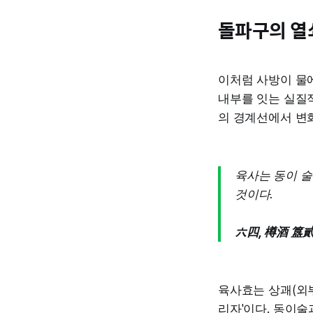
돌파구의 열
이처럼 사방이 물에
내부를 잇는 실질적
의 경계선에서 변
육사는 동이 술
것이다.
六四, 樽酒 簋貳
육사효는 상괘(외부
리자'이다. 동이술