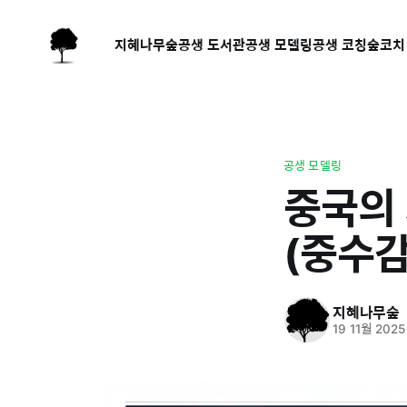
지혜나무숲
공생 도서관
공생 모델링
공생 코칭
숲코치
공생 모델링
중국의 
(중수감
지혜나무숲
19 11월 2025