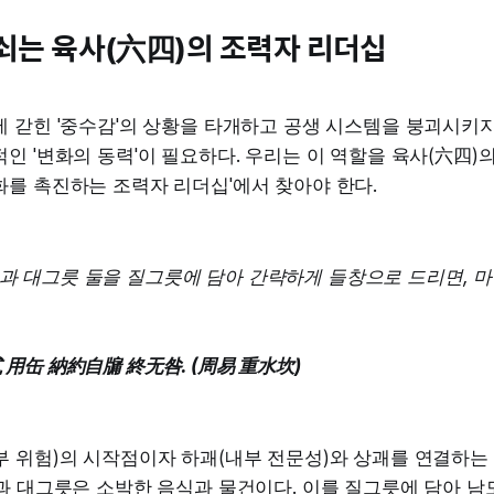
쇠는 육사(六四)의 조력자 리더십
 갇힌 '중수감'의 상황을 타개하고 공생 시스템을 붕괴시키
인 '변화의 동력'이 필요하다. 우리는 이 역할을 육사(六四)의 
화를 촉진하는 조력자 리더십'에서 찾아야 한다.
과 대그릇 둘을 질그릇에 담아 간략하게 들창으로 드리면, 
 用缶 納約自牖 終无咎. (周易 重水坎)
 위험)의 시작점이자 하괘(내부 전문성)와 상괘를 연결하는 
과 대그릇은 소박한 음식과 물건이다. 이를 질그릇에 담아 남