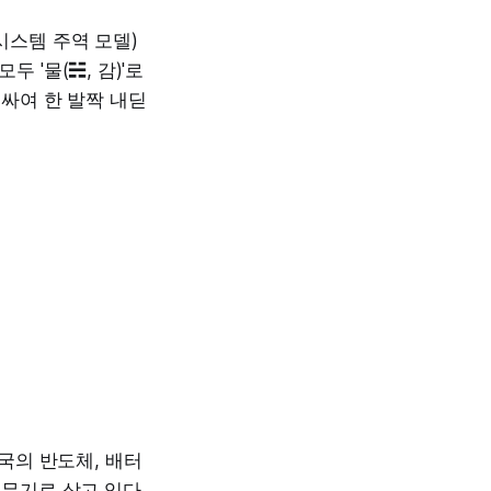
생 시스템 주역 모델)
두 '물(☵, 감)'로
러싸여 한 발짝 내딛
한국의 반도체, 배터
 무기로 삼고 있다.