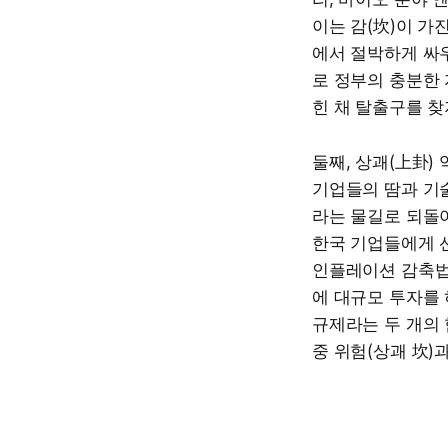
이는 감(坎)이 가
에서 절박하게 싸우
로 정부의 충분한 
힌 채 탈출구를 찾
둘째, 상괘(上卦)
기업들의 땀과 기술
라는 물길로 되돌아
한국 기업들에게 선
인플레이션 감축법(
에 대규모 투자를
규제라는 두 개의 
중 위험(상괘 坎)