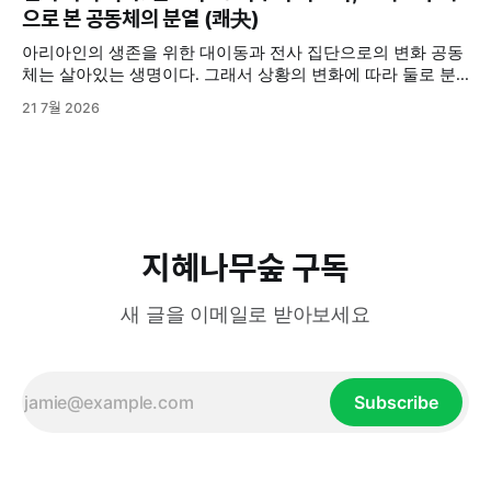
삼라만상의 모든 것들은 음과 양 2분법적으로 구분해볼 수 있
으로 본 공동체의 분열 (쾌夬)
다. 그렇다고 음과 양이 언제나
아리아인의 생존을 위한 대이동과 전사 집단으로의 변화 공동
체는 살아있는 생명이다. 그래서 상황의 변화에 따라 둘로 분
열되기도 하고, 분열된 두 그룹이 서로 대립 갈등하기도 한다.
21 7월 2026
기원전 2000년경, 중앙아시아 초원의 유목민이었던 아리아인
들이 그랬다. 그들은 원래 초원에서 소와 말을 키우면서 사는
비교적 온순한 사람들이었다. 하지만 척박한 환경과 생존을 위
한 인도·이란 대륙으로의 대이동
지혜나무숲 구독
새 글을 이메일로 받아보세요
Subscribe