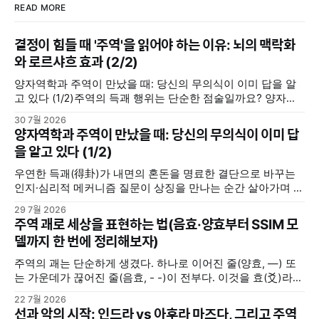
READ MORE
결정이 힘들 때 '주역'을 읽어야 하는 이유: 뇌의 맥락화
와 로르샤흐 효과 (2/2)
양자역학과 주역이 만났을 때: 당신의 무의식이 이미 답을 알
고 있다 (1/2)주역의 득괘 행위는 단순한 점술일까요? 양자역
학의 중첩 및 관측 효과, 그리고 칼 융의 동시성 개념을 통해 내
30 7월 2026
면의 모호한 고민을 명료한 결단으로 바꾸는 무의식의 인지·심
양자역학과 주역이 만났을 때: 당신의 무의식이 이미 답
리적 메커니즘을 분석합니다.지혜나무숲지혜나무숲 (위 포스
을 알고 있다 (1/2)
팅에서 이어집니다) 우리 뇌는 주역괘를 어떻게 인지할까(맥
락화와 무의식의
우연한 득괘(得卦)가 내면의 혼돈을 명료한 결단으로 바꾸는
인지·심리적 메커니즘 질문이 상징을 만나는 순간 살아가며 중
요한 선택의 갈림길에 서거나 해결하기 힘든 고민에 직면했을
29 7월 2026
때, 사람들은 저마다의 방식으로 답을 찾는다. 누군가는 주변
주역 괘로 세상을 표현하는 법(음효·양효부터 SSIM 모
사람들로부터 조언을 구하고, 누군가는 독서를 통해서 길을 찾
델까지 한 번에 정리해보자)
기도 한다. 또 누군가는 명상을 하며, 또 누군가는 주역(周易)
주역의 괘는 단순하게 생겼다. 하나로 이어진 줄(양효, —) 또
는 가운데가 끊어진 줄(음효, - -)이 전부다. 이것을 효(爻)라고
부른다. 음효와 양효는 세상의 모든 음과 양을 상징한다. 여자
22 7월 2026
와 남자, 하늘과 땅, 밤과 낮, 여름과 겨울 ... 세상에 존재하는
선과 악의 시작: 인드라 vs 아후라 마즈다, 그리고 주역