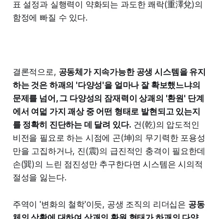
표 설정과 실행력이 약화되는 과도한 쾌락(重澤兌)의
함정에 빠질 수 있다.
결론적으로,
공동체가 지속가능한 공생 시스템을 유지
하는 것은 하괘의 '다양성'을 얼마나 잘 확보했느냐의
문제를 넘어, 그 다양성의 잠재력이 상괘의 '환원' 단계
에서 여덟 가지 괘상 중 어떤 형태로 발현되고 있는지
를 정확히 진단하는 데 달려 있다.
건(乾)의 압도적인
비전을 필요로 하는 시점에 곤(坤)의 무기력한 포용성
만을 고집하거나, 진(震)의 급진적인 충격이 필요한데
손(巽)의 느린 점진성만 추구한다면 시스템은 시의적
절성을 잃는다.
주역이 '변화의 철학'이듯, 공생 조직의 리더십은
공동
체의 상황에 대하여 상괘의 환원 형태가 하괘의 다양