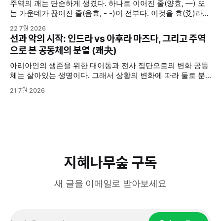
주역의 괘는 단순하게 생겼다. 하나로 이어진 줄(양효, —) 또
는 가운데가 끊어진 줄(음효, - -)이 전부다. 이것을 효(爻)라고
부른다. 음효와 양효는 세상의 모든 음과 양을 상징한다. 여자
22 7월 2026
와 남자, 하늘과 땅, 밤과 낮, 여름과 겨울 ... 세상에 존재하는
선과 악의 시작: 인드라 vs 아후라 마즈다, 그리고 주역
삼라만상의 모든 것들은 음과 양 2분법적으로 구분해볼 수 있
으로 본 공동체의 분열 (쾌夬)
다. 그렇다고 음과 양이 언제나
아리아인의 생존을 위한 대이동과 전사 집단으로의 변화 공동
체는 살아있는 생명이다. 그래서 상황의 변화에 따라 둘로 분
열되기도 하고, 분열된 두 그룹이 서로 대립 갈등하기도 한다.
21 7월 2026
기원전 2000년경, 중앙아시아 초원의 유목민이었던 아리아인
들이 그랬다. 그들은 원래 초원에서 소와 말을 키우면서 사는
비교적 온순한 사람들이었다. 하지만 척박한 환경과 생존을 위
한 인도·이란 대륙으로의 대이동
지혜나무숲 구독
새 글을 이메일로 받아보세요