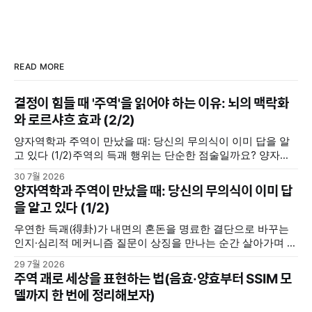
READ MORE
결정이 힘들 때 '주역'을 읽어야 하는 이유: 뇌의 맥락화
와 로르샤흐 효과 (2/2)
양자역학과 주역이 만났을 때: 당신의 무의식이 이미 답을 알
고 있다 (1/2)주역의 득괘 행위는 단순한 점술일까요? 양자역
학의 중첩 및 관측 효과, 그리고 칼 융의 동시성 개념을 통해 내
30 7월 2026
면의 모호한 고민을 명료한 결단으로 바꾸는 무의식의 인지·심
양자역학과 주역이 만났을 때: 당신의 무의식이 이미 답
리적 메커니즘을 분석합니다.지혜나무숲지혜나무숲 (위 포스
을 알고 있다 (1/2)
팅에서 이어집니다) 우리 뇌는 주역괘를 어떻게 인지할까(맥
락화와 무의식의
우연한 득괘(得卦)가 내면의 혼돈을 명료한 결단으로 바꾸는
인지·심리적 메커니즘 질문이 상징을 만나는 순간 살아가며 중
요한 선택의 갈림길에 서거나 해결하기 힘든 고민에 직면했을
29 7월 2026
때, 사람들은 저마다의 방식으로 답을 찾는다. 누군가는 주변
주역 괘로 세상을 표현하는 법(음효·양효부터 SSIM 모
사람들로부터 조언을 구하고, 누군가는 독서를 통해서 길을 찾
델까지 한 번에 정리해보자)
기도 한다. 또 누군가는 명상을 하며, 또 누군가는 주역(周易)