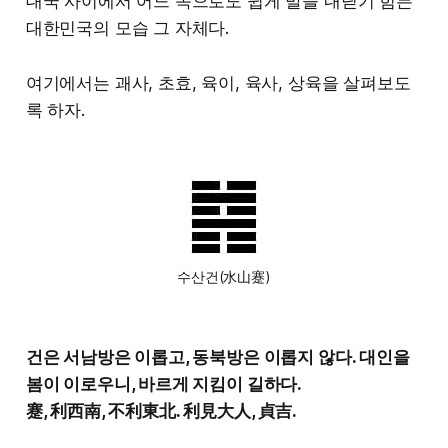
대국 사이에서 어느 쪽으로도 쉽게 발을 내딛기 힘든
대한민국의 모습 그 자체다.
여기에서는 괘사, 초효, 육이, 육사, 상육을 살펴보도
록 하자.
수산건(水山蹇)
건은 서남방은 이롭고, 동북방은 이롭지 않다. 대인을
봄이 이로우니, 바르게 지킴이 길하다.
蹇, 利西南, 不利東北. 利見大人, 貞吉.