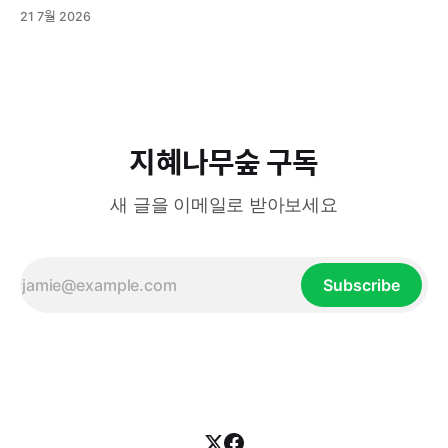
열되기도 하고, 분열된 두 그룹이 서로 대립 갈등하기도 한다.
21 7월 2026
기원전 2000년경, 중앙아시아 초원의 유목민이었던 아리아인
들이 그랬다. 그들은 원래 초원에서 소와 말을 키우면서 사는
비교적 온순한 사람들이었다. 하지만 척박한 환경과 생존을 위
한 인도·이란 대륙으로의 대이동
지혜나무숲 구독
새 글을 이메일로 받아보세요
Subscribe