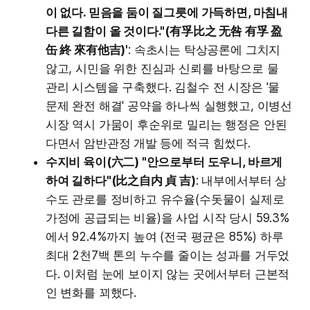
이 없다. 믿음을 둠이 질그릇에 가득하면, 마침내
다른 길함이 올 것이다."(有孚比之 无咎 有孚 盈
缶 終 來有他吉)'
: 속초시는 탁상공론에 그치지
않고, 시민을 위한 진심과 신뢰를 바탕으로 물
관리 시스템을 구축했다. 김철수 전 시장은 '물
문제 완전 해결' 공약을 하나씩 실행했고, 이병선
시장 역시 가뭄이 후순위로 밀리는 행정은 안된
다면서 암반관정 개발
등에 적극 힘썼다.
수지비 육이(六二) "안으로부터 도우니, 바르게
하여 길하다"(比之自内 貞 吉)
: 내부에서부터 상
수도 관로를 정비하고 유수율(수돗물이 실제로
가정에 공급되는 비율)을 사업 시작 당시 59.3%
에서 92.4%까지 높여 (전국 평균은 85%) 하루
최대 2천7백 톤의 누수를 줄이는 성과를 거두었
다. 이처럼 눈에 보이지 않는 곳에서부터 근본적
인 변화를 꾀했다.