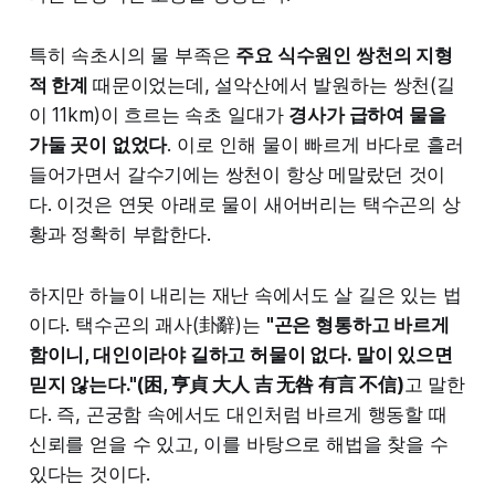
특히 속초시의 물 부족은
주요 식수원인 쌍천의 지형
적 한계
때문이었는데, 설악산에서 발원하는 쌍천(길
이 11km)이 흐르는 속초 일대가
경사가 급하여 물을
가둘 곳이 없었다
. 이로 인해 물이 빠르게 바다로 흘러
들어가면서 갈수기에는 쌍천이 항상 메말랐던 것이
다. 이것은 연못 아래로 물이 새어버리는 택수곤의 상
황과 정확히 부합한다.
하지만 하늘이 내리는 재난 속에서도 살 길은 있는 법
이다. 택수곤의 괘사(卦辭)는
"곤은 형통하고 바르게
함이니, 대인이라야 길하고 허물이 없다. 말이 있으면
믿지 않는다."(困, 亨貞 大人 吉 无咎 有言 不信)
고 말한
다. 즉, 곤궁함 속에서도 대인처럼 바르게 행동할 때
신뢰를 얻을 수 있고, 이를 바탕으로 해법을 찾을 수
있다는 것이다.