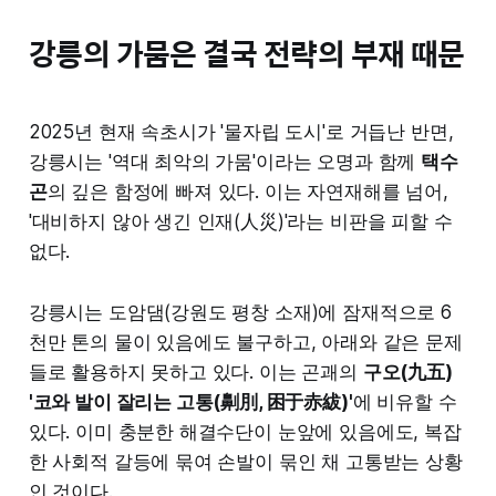
강릉의 가뭄은 결국 전략의 부재 때문
2025년 현재 속초시가 '물자립 도시'로 거듭난 반면,
강릉시는 '역대 최악의 가뭄'이라는 오명과 함께
택수
곤
의 깊은 함정에 빠져 있다. 이는 자연재해를 넘어,
'대비하지 않아 생긴 인재(人災)'라는 비판을 피할 수
없다.
강릉시는 도암댐(강원도 평창 소재)에 잠재적으로 6
천만 톤의 물이 있음에도 불구하고, 아래와 같은 문제
들로 활용하지 못하고 있다. 이는 곤괘의
구오(九五)
'코와 발이 잘리는 고통(劓刖, 困于赤紱)'
에 비유할 수
있다. 이미 충분한 해결수단이 눈앞에 있음에도, 복잡
한 사회적 갈등에 묶여 손발이 묶인 채 고통받는 상황
인 것이다.