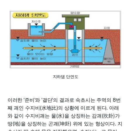
지하댐 단면도
이러한 '준비'와 '결단'의 결과로 속초시는 주역의 8번
째 괘인 수지비(水地比)의 상황에 이르게 된다. 아래
와 같이 수지비괘는 물(水)을 상징하는 감괘(坎卦)가
땅(地)을 상징하는 곤괘(坤卦) 위에 있는 형상이다. 지