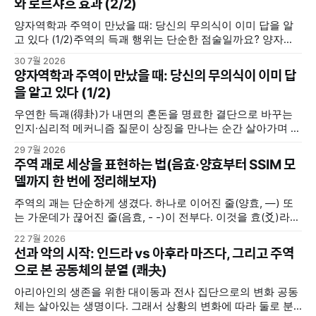
와 로르샤흐 효과 (2/2)
양자역학과 주역이 만났을 때: 당신의 무의식이 이미 답을 알
고 있다 (1/2)주역의 득괘 행위는 단순한 점술일까요? 양자역
학의 중첩 및 관측 효과, 그리고 칼 융의 동시성 개념을 통해 내
30 7월 2026
면의 모호한 고민을 명료한 결단으로 바꾸는 무의식의 인지·심
양자역학과 주역이 만났을 때: 당신의 무의식이 이미 답
리적 메커니즘을 분석합니다.지혜나무숲지혜나무숲 (위 포스
을 알고 있다 (1/2)
팅에서 이어집니다) 우리 뇌는 주역괘를 어떻게 인지할까(맥
락화와 무의식의
우연한 득괘(得卦)가 내면의 혼돈을 명료한 결단으로 바꾸는
인지·심리적 메커니즘 질문이 상징을 만나는 순간 살아가며 중
요한 선택의 갈림길에 서거나 해결하기 힘든 고민에 직면했을
29 7월 2026
때, 사람들은 저마다의 방식으로 답을 찾는다. 누군가는 주변
주역 괘로 세상을 표현하는 법(음효·양효부터 SSIM 모
사람들로부터 조언을 구하고, 누군가는 독서를 통해서 길을 찾
델까지 한 번에 정리해보자)
기도 한다. 또 누군가는 명상을 하며, 또 누군가는 주역(周易)
주역의 괘는 단순하게 생겼다. 하나로 이어진 줄(양효, —) 또
는 가운데가 끊어진 줄(음효, - -)이 전부다. 이것을 효(爻)라고
부른다. 음효와 양효는 세상의 모든 음과 양을 상징한다. 여자
22 7월 2026
와 남자, 하늘과 땅, 밤과 낮, 여름과 겨울 ... 세상에 존재하는
선과 악의 시작: 인드라 vs 아후라 마즈다, 그리고 주역
삼라만상의 모든 것들은 음과 양 2분법적으로 구분해볼 수 있
으로 본 공동체의 분열 (쾌夬)
다. 그렇다고 음과 양이 언제나
아리아인의 생존을 위한 대이동과 전사 집단으로의 변화 공동
체는 살아있는 생명이다. 그래서 상황의 변화에 따라 둘로 분