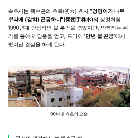
속초시는 택수곤의 초육(初六) 효사
"엉덩이가 나무
뿌리에 (갇혀) 곤궁하니"(臀困于株木)
의 상황처럼
1990년대 만성적인 물 부족을 겪었지만, 반복되는 위
기를 통해 깨달음을 얻고, 드디어
'만년 물 곤궁'
에서
벗어날 결심을 하게 된다.
90년대 속초의 모습