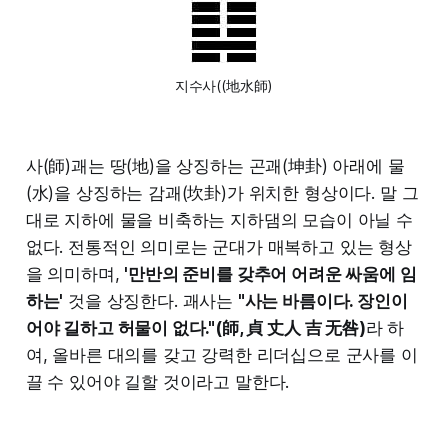
지수사((地水師)
사(師)괘는 땅(地)을 상징하는 곤괘(坤卦) 아래에 물
(水)을 상징하는 감괘(坎卦)가 위치한 형상이다. 말 그
대로 지하에 물을 비축하는 지하댐의 모습이 아닐 수
없다. 전통적인 의미로는 군대가 매복하고 있는 형상
을 의미하며,
'만반의 준비를 갖추어 어려운 싸움에 임
하는'
것을 상징한다. 괘사는
"사는 바름이다. 장인이
어야 길하고 허물이 없다."(師, 貞 丈人 吉 无咎)
라 하
여, 올바른 대의를 갖고 강력한 리더십으로 군사를 이
끌 수 있어야 길할 것이라고 말한다.