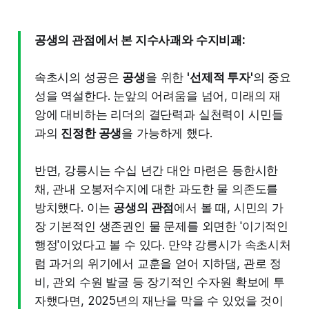
공생의 관점에서 본 지수사괘와 수지비괘:
속초시의 성공은
공생
을 위한
'선제적 투자'
의 중요
성을 역설한다. 눈앞의 어려움을 넘어, 미래의 재
앙에 대비하는 리더의 결단력과 실천력이 시민들
과의
진정한 공생
을 가능하게 했다.
반면, 강릉시는 수십 년간 대안 마련은 등한시한
채, 관내 오봉저수지에 대한 과도한 물 의존도를
방치했다. 이는
공생의 관점
에서 볼 때, 시민의 가
장 기본적인 생존권인 물 문제를 외면한 '이기적인
행정'이었다고 볼 수 있다. 만약 강릉시가 속초시처
럼 과거의 위기에서 교훈을 얻어 지하댐, 관로 정
비, 관외 수원 발굴 등 장기적인 수자원 확보에 투
자했다면, 2025년의 재난을 막을 수 있었을 것이