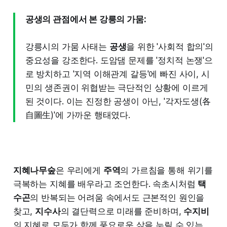
공생의 관점에서 본 강릉의 가뭄:
강릉시의 가뭄 사태는
공생
을 위한 '사회적 합의'의
중요성을 강조한다. 도암댐 문제를 '정치적 논쟁'으
로 방치하고 '지역 이해관계 갈등'에 빠진 사이, 시
민의 생존권이 위협받는 극단적인 상황에 이르게
된 것이다. 이는 진정한 공생이 아닌, '각자도생(各
自圖生)'에 가까운 행태였다.
지혜나무숲
은 우리에게
주역
의 가르침을 통해 위기를
극복하는 지혜를 배우라고 조언한다. 속초시처럼
택
수곤
의 반복되는 어려움 속에서도 근본적인 원인을
찾고,
지수사
의 결단력으로 미래를 준비하며,
수지비
의 지혜로 모두가 함께 풍요로운 삶을 누릴 수 있는