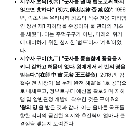
지수사 초육(初六) "군사를 낼 때 법도로써 하지
않으면 흉하다." (初六, 師出以律 否 臧 凶)'
: 1998
년, 속초시는 우리나라 최초의 식수 전용 지하댐
인 쌍천 제1 지하댐을 준공하여 물 관리의 기초
를 세웠다. 이는 주먹구구가 아닌, 미래의 위기
에 대비하기 위한 철저한 '법도'이자 '계획'이었
다.
지수사 구이(九二) "군사를 통솔함에 중용을 지
키니 길하고 허물이 없다. 왕에게서 세 번의 명을
받는다."(在師 中 吉 无咎 王三錫命)
: 2018년, 김
철수 전 시장이 '물 문제 완전 해결'을 1호 공약으
로 내세우고, 정부로부터 예산을 확보하며 지하
댐 및 암반관정 개발에 착수한 것은 구이효의
'왕의 명'
을 받은 것과 같다. 이는 올바른 목표를
향한 리더의 굳건한 의지와 추진력이 얼마나 큰
결실을 맺는지 보여준다.