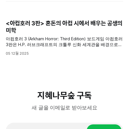
<아컴호러 3판> 혼돈의 아컴 시에서 배우는 공생의
미학
아컴호러 3 (Arkham Horror: Third Edition) 보드게임 아컴호러
3판은 H.P. 러브크래프트의 크툴루 신화 세계관을 배경으로
하는 1~6인용 협력 보드게임입니다. 플레이어들은 조사자가
05 12월 2025
되어 매사추세츠주 아컴 시를 돌아다니며, 다가오는 고대의 존
재(Great Old One)의 위협을 막아내야 합니다.가장 큰 특징은
시나리오 기반으로 게임이 진행된다는 점이며, '파멸 토큰'
지혜나무숲 구독
새 글을 이메일로 받아보세요