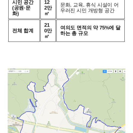
시민 공간
12
문화, 교육, 휴식 시설이 어
(공원·문
2만
우러진 시민 개방형 공간
화)
㎡
21
여의도 면적의 약 75%에 달
전체 합계
0만
하는 총 규모
㎡