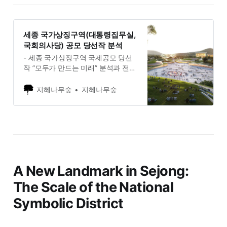
세종 국가상징구역(대통령집무실,
국회의사당) 공모 당선작 분석
- 세종 국가상징구역 국제공모 당선
작 ”모두가 만드는 미래” 분석과 전망
2025. 12. 22. 행복청과 LH는 ‘국가상
징구역 마스터플랜’ 당선작으로 에이
지혜나무숲
지혜나무숲
앤유디자인그룹의 ‘모두가 만드는 미
래’를 선정했습니다. 이 작품은 우리
고유의 산수(山水) 개념을 활용해 대
통령 집무실과 국회세종의사당 사이
의 도로를 지하화하고, 그 상부에 시
민을 위한 공공 언덕을 조성하는 설
계를 제안했습니다. 행복청은 이를
A New Landmark in Sejong:
바탕으로
The Scale of the National
Symbolic District