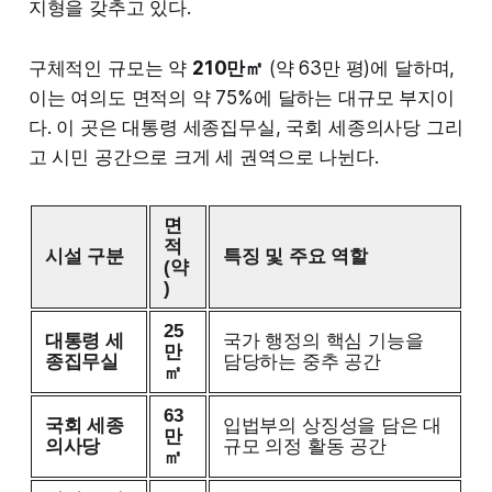
지형을 갖추고 있다.
구체적인 규모는 약
210만㎡
(약 63만 평)에 달하며,
이는 여의도 면적의 약 75%에 달하는 대규모 부지이
다. 이 곳은 대통령 세종집무실, 국회 세종의사당 그리
고 시민 공간으로 크게 세 권역으로 나뉜다.
면
적
시설 구분
특징 및 주요 역할
(약
)
25
대통령 세
국가 행정의 핵심 기능을
만
종집무실
담당하는 중추 공간
㎡
63
국회 세종
입법부의 상징성을 담은 대
만
의사당
규모 의정 활동 공간
㎡