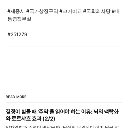
#세종시 #국가상징구역 #크기비교 #국회의사당 #대
통령집무실
#251279
READ MORE
결정이 힘들 때 '주역'을 읽어야 하는 이유: 뇌의 맥락화
와 로르샤흐 효과 (2/2)
양자역학과 주역이 만났을 때: 당신의 무의식이 이미 답을 알