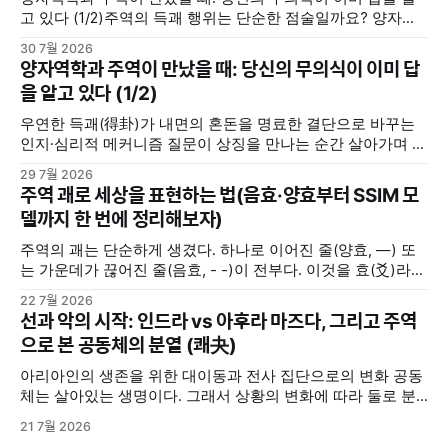
고 있다 (1/2)주역의 득괘 행위는 단순한 점술일까요? 양자역
학의 중첩 및 관측 효과, 그리고 칼 융의 동시성 개념을 통해 내
30 7월 2026
면의 모호한 고민을 명료한 결단으로 바꾸는 무의식의 인지·심
양자역학과 주역이 만났을 때: 당신의 무의식이 이미 답
리적 메커니즘을 분석합니다.지혜나무숲지혜나무숲 (위 포스
을 알고 있다 (1/2)
팅에서 이어집니다) 우리 뇌는 주역괘를 어떻게 인지할까(맥
락화와 무의식의
우연한 득괘(得卦)가 내면의 혼돈을 명료한 결단으로 바꾸는
인지·심리적 메커니즘 질문이 상징을 만나는 순간 살아가며 중
요한 선택의 갈림길에 서거나 해결하기 힘든 고민에 직면했을
29 7월 2026
때, 사람들은 저마다의 방식으로 답을 찾는다. 누군가는 주변
주역 괘로 세상을 표현하는 법(음효·양효부터 SSIM 모
사람들로부터 조언을 구하고, 누군가는 독서를 통해서 길을 찾
델까지 한 번에 정리해보자)
기도 한다. 또 누군가는 명상을 하며, 또 누군가는 주역(周易)
주역의 괘는 단순하게 생겼다. 하나로 이어진 줄(양효, —) 또
는 가운데가 끊어진 줄(음효, - -)이 전부다. 이것을 효(爻)라고
부른다. 음효와 양효는 세상의 모든 음과 양을 상징한다. 여자
22 7월 2026
와 남자, 하늘과 땅, 밤과 낮, 여름과 겨울 ... 세상에 존재하는
선과 악의 시작: 인드라 vs 아후라 마즈다, 그리고 주역
삼라만상의 모든 것들은 음과 양 2분법적으로 구분해볼 수 있
으로 본 공동체의 분열 (쾌夬)
다. 그렇다고 음과 양이 언제나
아리아인의 생존을 위한 대이동과 전사 집단으로의 변화 공동
체는 살아있는 생명이다. 그래서 상황의 변화에 따라 둘로 분
열되기도 하고, 분열된 두 그룹이 서로 대립 갈등하기도 한다.
21 7월 2026
기원전 2000년경, 중앙아시아 초원의 유목민이었던 아리아인