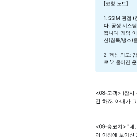
[코칭 노트]
1. SSIM 관
다. 공생 시스
됩니다. 게임 
신(침묵/냉소)
2. 핵심 의도
로 '기울어진 
<08-고객> (잠
긴 하죠. 아내가 
<09-숲코치> "
이 아침에 보이신 그