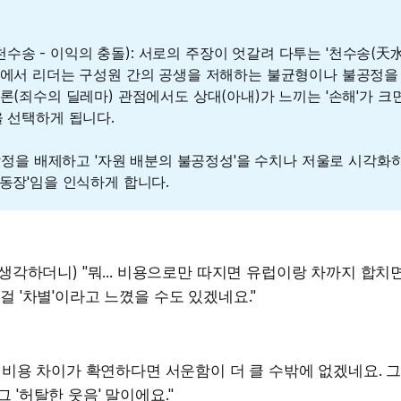
점 (천수송 - 이익의 충돌): 서로의 주장이 엇갈려 다투는 '천수송(天
템에서 리더는 구성원 간의 공생을 저해하는 불균형이나 불공정을
이론(죄수의 딜레마) 관점에서도 상대(아내)가 느끼는 '손해'가 크
을 선택하게 됩니다.
: 감정을 배제하고 '자원 배분의 불공정성'을 수치나 저울로 시각화
운동장'임을 인식하게 합니다.
시 생각하더니) "뭐... 비용으로만 따지면 유럽이랑 차까지 합치
그걸 '차별'이라고 느꼈을 수도 있겠네요."
네, 비용 차이가 확연하다면 서운함이 더 클 수밖에 없겠네요. 
 '허탈한 웃음' 말이에요."