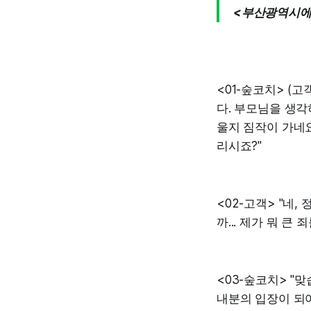
<부산광역시에
<01-숲코치> (
다. 부모님을 생각
울지 짐작이 가네요
리시죠?"
<02-고객> "네
까... 제가 뭐 큰
<03-숲코치> "
내분의 입장이 되어