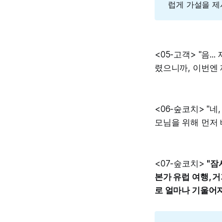
럽게 가설을 제
<05-고객> "음
렸으니까, 이번엔 
<06-숲코치> "
모님을 위해 먼저 
<07-숲코치>
"잠
본가 유럽 여행, 
로 얼마나 기울어져