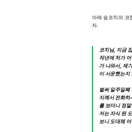
아래 숲코치의 코
자.
코치님, 지금 
작년에 처가 어
가 나와서, 제
이 서운했는지
벌써 일주일째 
지께서 전화하셔
를 보더니 정말
저는 자식 된 
보니 도대체 어