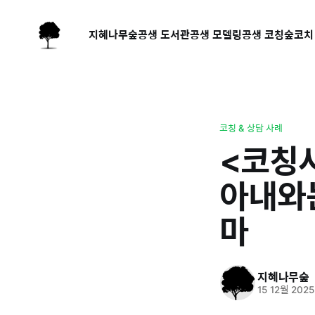
지혜나무숲
공생 도서관
공생 모델링
공생 코칭
숲코치
코칭 & 상담 사례
<코칭
아내와
마
지혜나무숲
15 12월 2025