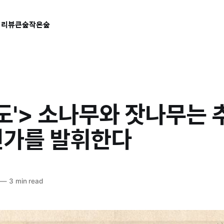
 리뷰
큰숲작은숲
도'> 소나무와 잣나무는
진가를 발휘한다
—
3 min read