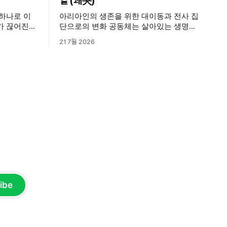
열 (쾌夬)
아리아인의 생존을 위한 대이동과 전사 집
데가 끊어진
단으로의 변화 공동체는 살아있는 생명이
 효(爻)라고
다. 그래서 상황의 변화에 따라 둘로 분열
21 7월 2026
되기도 하고, 분열된 두 그룹이 서로 대립
늘과 땅, 밤
갈등하기도 한다. 기원전 2000년경, 중앙
 존재하는 삼
아시아 초원의 유목민이었던 아리아인들
 2분법적으
이 그랬다. 그들은 원래 초원에서 소와 말
을 키우면서 사는 비교적 온순한 사람들이
었다. 하지만 척박한 환경과 생존을 위한
인도·이란 대륙으로의 대이동
ibe