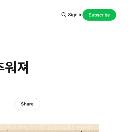
Sign in
Subscribe
 추워져
Share