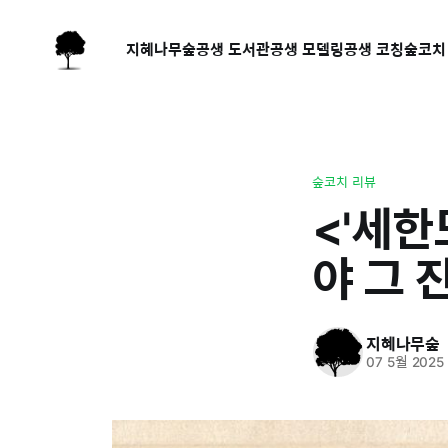
지혜나무숲
공생 도서관
공생 모델링
공생 코칭
숲코치
숲코치 리뷰
<'세한
야 그 
지혜나무숲
07 5월 2025