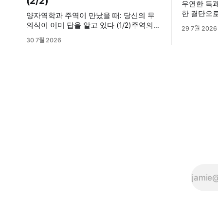
(2/2)
우연한 득괘
한 결단으
양자역학과 주역이 만났을 때: 당신의 무
질문이 상징을 만
의식이 이미 답을 알고 있다 (1/2)주역의
29 7월 2026
한 선택의
득괘 행위는 단순한 점술일까요? 양자역
30 7월 2026
고민에 직면
학의 중첩 및 관측 효과, 그리고 칼 융의 동
방식으로 답
시성 개념을 통해 내면의 모호한 고민을
람들로부터
명료한 결단으로 바꾸는 무의식의 인지·심
를 통해서 
리적 메커니즘을 분석합니다.지혜나무숲
명상을 하며
지혜나무숲 (위 포스팅에서 이어집니다)
우리 뇌는 주역괘를 어떻게 인지할까(맥락
화와 무의식의