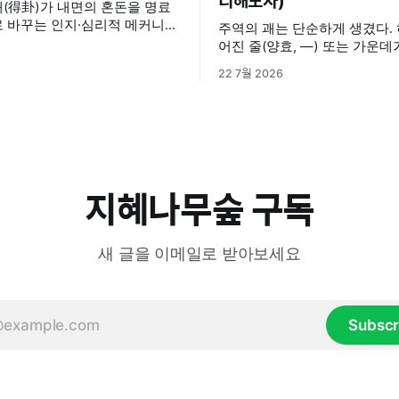
리해보자)
(得卦)가 내면의 혼돈을 명료
로 바꾸는 인지·심리적 메커니즘
주역의 괘는 단순하게 생겼다. 하나로 이
나는 순간 살아가며 중요
어진 줄(양효, —) 또는 가운
 갈림길에 서거나 해결하기 힘든
줄(음효, - -)이 전부다. 이것을
22 7월 2026
했을 때, 사람들은 저마다의
부른다. 음효와 양효는 세상의 모든 음과
을 찾는다. 누군가는 주변 사
양을 상징한다. 여자와 남자, 하
 조언을 구하고, 누군가는 독서
과 낮, 여름과 겨울 ... 세상에
길을 찾기도 한다. 또 누군가는
라만상의 모든 것들은 음과 양
, 또 누군가는 주역(周易)
로 구분해볼 수 있다. 그렇다고 음과 양이
언제나
지혜나무숲 구독
새 글을 이메일로 받아보세요
Subscr